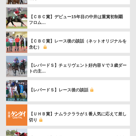
【ＣＢＣ賞】デビュー15年目の中井は重賞初制覇
フロム…
【ＣＢＣ賞】レース後の談話（ネットオリジナルを
含む）
【レパードＳ】チェリヴェント好内容Ｖで３歳ダー
トの主…
【レパードＳ】レース後の談話
【ＵＨＢ賞】ナムラクララが１番人気に応えて差し
切り