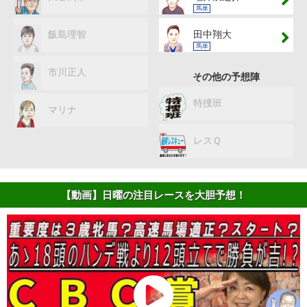
馬単
飯島理智
田中翔大
馬単
市川正人
その他の予想陣
特捜班
マリナ
レスＱ
【動画】日曜の注目レースを大胆予想！