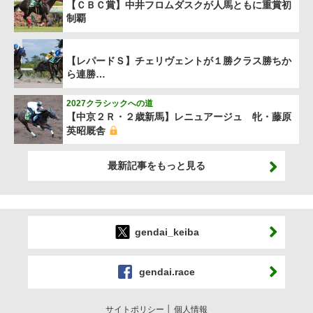
【ＣＢＣ賞】中井フロムダスクが人馬ともに重賞初
制覇
【レパードＳ】チェリヴェントが１勝クラス勝ちか
ら連勝…
2027クラシックへの道
【中京２Ｒ・２歳新馬】レニュアージュ 牝・藤原
英昭厩舎
最新記事をもっと見る
gendai_keiba
gendai.race
サイトポリシー
個人情報