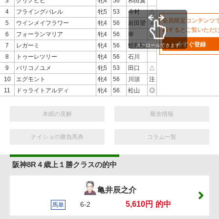
3
クリノビビ
牝4
56
和田翼
4
フライングバレル
牝5
53
今村
△
会員限定コンテンツ
5
ウインメイフラワー
牝4
56
岩田望
○
録するとご覧いただ
6
フォーランマリア
牝4
56
幸
△
今すぐ登録
7
レガーミ
牝4
56
鮫島駿
スクロールできます
8
トゥーレツリー
牝4
56
石川
9
バリコノユメ
牝5
53
田口
△
10
エグモント
牝4
56
川須
注
11
ドゥライトアルディ
牝4
56
松山
◎
本紙の見解
厩舎情報
ナイショの勝負馬券
コラム一覧
阪神8R４歳上１勝クラスの的中
亀井辰之介
5,610円
的中
6-2
馬単