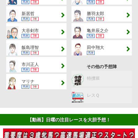
馬単
3単
馬単
3単
新居哲
勝羽太郎
馬単
3単
馬単
3単
大谷剣市
亀井辰之介
馬単
3単
馬単
3単
飯島理智
田中翔大
馬単
3単
馬単
市川正人
その他の予想陣
馬単
3単
特捜班
マリナ
馬単
3単
レスＱ
【動画】日曜の注目レースを大胆予想！