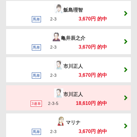
飯島理智
3,670円
的中
2-3
馬単
亀井辰之介
3,670円
的中
2-3
馬単
市川正人
3,670円
的中
2-3
馬単
市川正人
18,610円
的中
2-3-5
3連単
マリナ
3,670円
的中
2-3
馬単