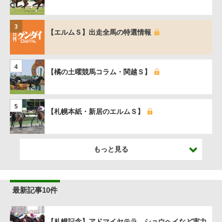
3
【エルムＳ】出走全馬の特選情報
4
【橘の土曜競馬コラム・関越Ｓ】
5
【札幌本紙・新居のエルムＳ】
もっと見る
最新記事10件
【札幌記念】アドマイヤテラ、ショウヘイなど実力