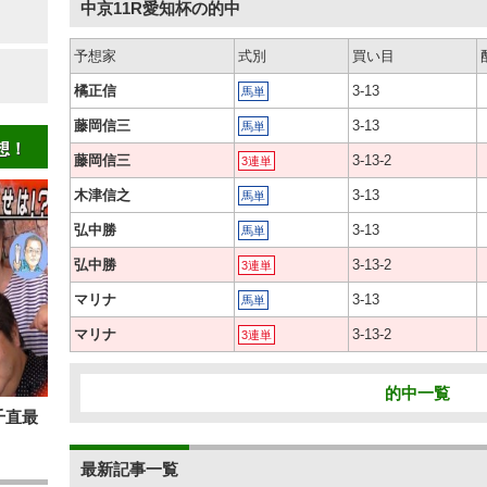
中京11R愛知杯の的中
予想家
式別
買い目
橘正信
3-13
馬単
藤岡信三
3-13
馬単
想！
藤岡信三
3-13-2
3連単
木津信之
3-13
馬単
弘中勝
3-13
馬単
弘中勝
3-13-2
3連単
マリナ
3-13
馬単
マリナ
3-13-2
3連単
的中一覧
千直最
最新記事一覧