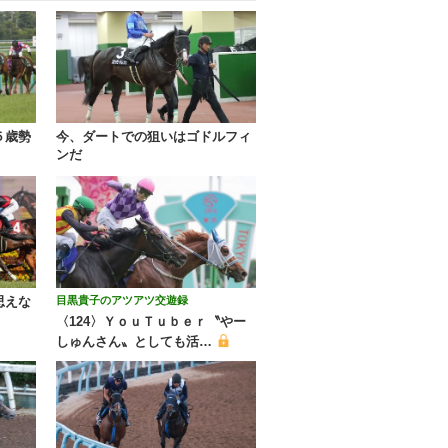
５歳勢
今、ダートでの狙いはゴドルフィ
ンだ
思えな
目黒貴子のアツアツ交遊録
〈124〉ＹｏｕＴｕｂｅｒ〝やー
しゅんさん〟としても活…