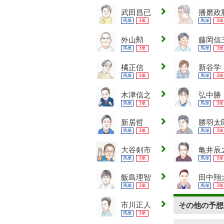
武田昌已
播磨政
馬単
3単
馬単
3単
外山勲
藤岡信
馬単
3単
馬単
3単
橘正信
新谷学
馬単
3単
馬単
3単
木津信之
弘中勝
馬単
3単
馬単
3単
新居哲
勝羽太
馬単
3単
馬単
3単
大谷剣市
亀井辰
馬単
3単
馬単
3単
飯島理智
田中翔
馬単
3単
馬単
3単
市川正人
その他の予想
馬単
3単