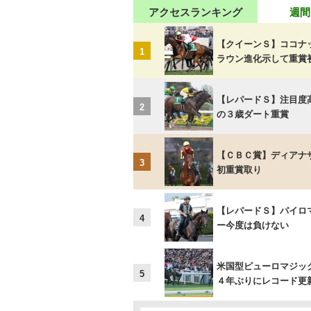
アクセスランキング
週間
【クイーンＳ】ココナ
1
ラウン進化示して重賞
【レパードＳ】注目度
2
の３歳ダート重賞
【ＣＢＣ賞】ディアナ
3
初重賞取り
【レパードＳ】パイロ
4
ー今度は負けない
米国型ピューロマジッ
5
４年ぶりにレコード更