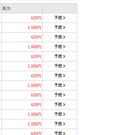
配当
予想
620円
予想
1,930円
予想
620円
予想
1,930円
予想
620円
予想
1,930円
予想
620円
予想
1,930円
予想
620円
予想
620円
予想
1,930円
予想
1,930円
予想
620円