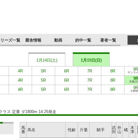
シリーズ一覧
厩舎情報
動画
的中一覧
著者一覧
1月14日(土)
1月15日(日)
9
4R
5R
6R
7R
8R
サンラ
9
4R
5R
6R
7R
8R
天竜川
9
4R
5R
6R
7R
8R
小郡
ラス 定量 ダ1800m 14:25発走
馬
武
外
木
馬名
性齢
斤量
騎手
橘
番
田
山
津