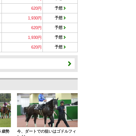
予想
620円
予想
1,930円
予想
620円
予想
1,930円
予想
620円
５歳勢
今、ダートでの狙いはゴドルフィ