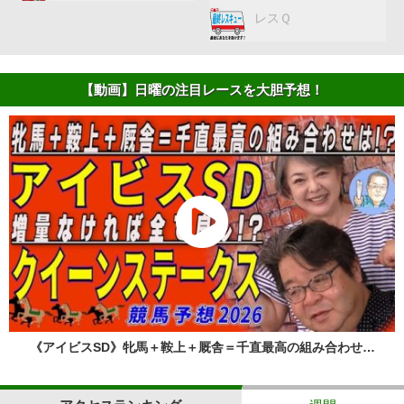
レスＱ
【動画】日曜の注目レースを大胆予想！
《アイビスSD》牝馬＋鞍上＋厩舎＝千直最高の組み合わせ…