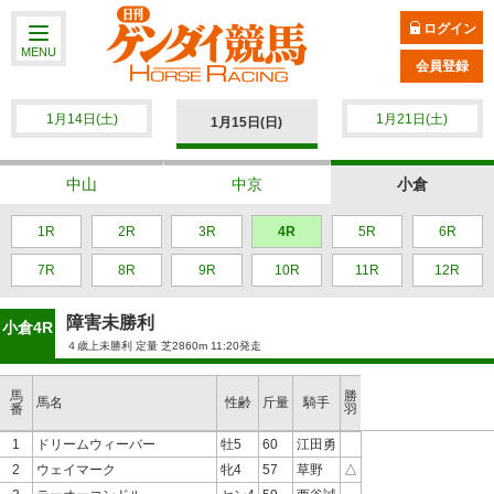
ログイン
MENU
会員登録
1月14日(土)
1月21日(土)
1月15日(日)
中山
中京
小倉
1R
2R
3R
4R
5R
6R
7R
8R
9R
10R
11R
12R
障害未勝利
小倉4R
４歳上未勝利 定量 芝2860m 11:20発走
馬
勝
馬名
性齢
斤量
騎手
番
羽
1
ドリームウィーバー
牡5
60
江田勇
2
ウェイマーク
牝4
57
草野
△