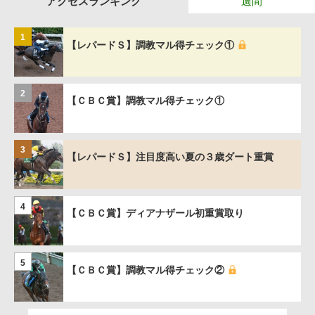
アクセスランキング
週間
1
【レパードＳ】調教マル得チェック①
2
【ＣＢＣ賞】調教マル得チェック①
3
【レパードＳ】注目度高い夏の３歳ダート重賞
4
【ＣＢＣ賞】ディアナザール初重賞取り
5
【ＣＢＣ賞】調教マル得チェック②