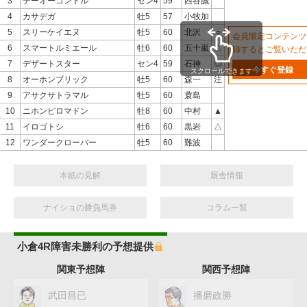
3
テーオーコンドル
セン4
59
西谷誠
4
カサデガ
牡5
57
小牧加
5
スリーケイエヌ
牡5
60
北沢
○
会員限定コンテンツ
6
スマートルミエール
牡6
60
五十嵐
△
録するとご覧いただ
7
デザートスター
セン4
59
石神
◎
今すぐ登録
スクロールできます
8
オーホンブリック
牡5
60
森一
注
9
アサクサトラマル
牡5
60
蓑島
10
ニホンピロマドン
牡8
60
中村
▲
11
イロゴトシ
牡6
60
黒岩
△
12
ワンダークローバー
牡5
60
難波
本紙の見解
厩舎情報
ナイショの勝負馬券
コラム一覧
小倉4R障害未勝利の予想提供
関東予想陣
関西予想陣
武田昌已
播磨政勝