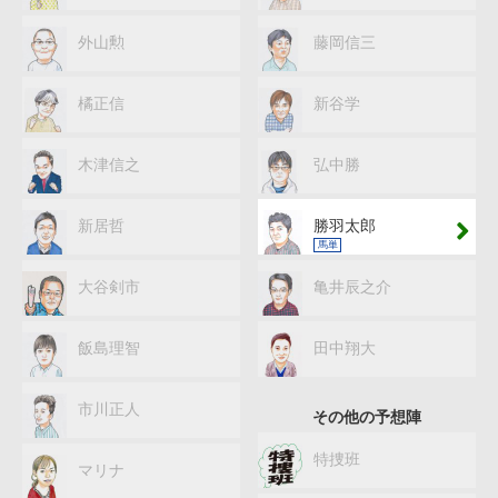
外山勲
藤岡信三
橘正信
新谷学
木津信之
弘中勝
新居哲
勝羽太郎
馬単
大谷剣市
亀井辰之介
飯島理智
田中翔大
市川正人
その他の予想陣
特捜班
マリナ