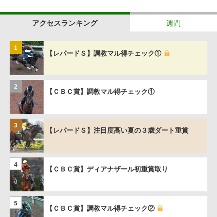
アクセスランキング
週間
1
【レパードＳ】調教マル得チェック①
2
【ＣＢＣ賞】調教マル得チェック①
3
【レパードＳ】注目度高い夏の３歳ダート重賞
4
【ＣＢＣ賞】ディアナザール初重賞取り
5
【ＣＢＣ賞】調教マル得チェック②