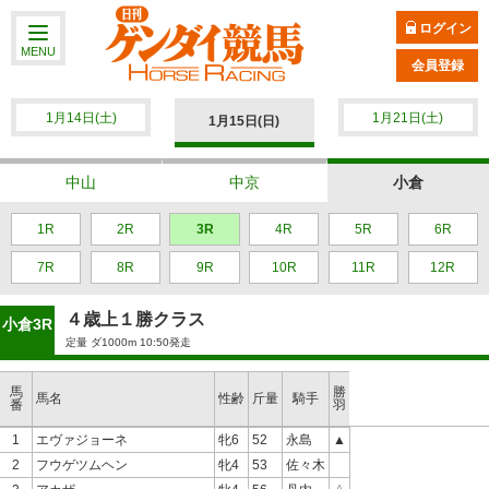
ログイン
MENU
会員登録
1月14日(土)
1月21日(土)
1月15日(日)
中山
中京
小倉
1R
2R
3R
4R
5R
6R
7R
8R
9R
10R
11R
12R
４歳上１勝クラス
小倉3R
定量 ダ1000m 10:50発走
馬
勝
馬名
性齢
斤量
騎手
番
羽
1
エヴァジョーネ
牝6
52
永島
▲
2
フウゲツムヘン
牝4
53
佐々木