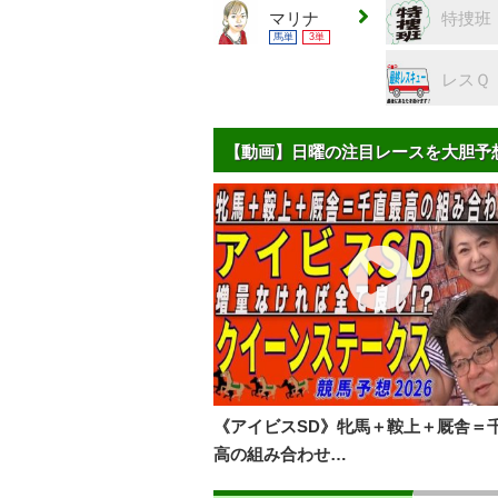
マリナ
特捜班
馬単
3単
レスＱ
【動画】日曜の注目レースを大胆予
《アイビスSD》牝馬＋鞍上＋厩舎＝
高の組み合わせ…