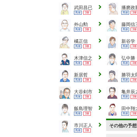
武田昌已
播磨政
馬単
3単
馬単
3単
外山勲
藤岡信
馬単
3単
馬単
3単
橘正信
新谷学
馬単
3単
馬単
3単
木津信之
弘中勝
馬単
3単
馬単
3単
新居哲
勝羽太
馬単
3単
馬単
3単
大谷剣市
亀井辰
馬単
3単
馬単
3単
飯島理智
田中翔
馬単
3単
馬単
3単
市川正人
その他の予想
馬単
3単