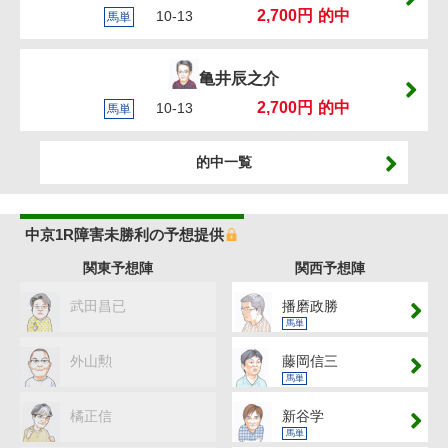
2,700円
的中
10-13
馬単
亀井辰之介
2,700円
的中
10-13
馬単
的中一覧
中京1R障害未勝利の予想提供
関東予想陣
関西予想陣
武田昌已
播磨政勝
馬単
外山勲
藤岡信三
馬単
橘正信
新谷学
馬単