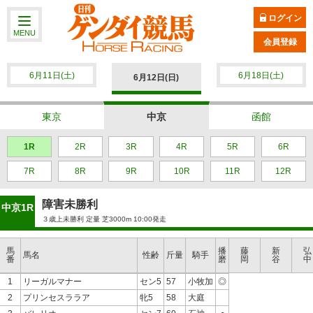
ログイン
MENU
会員登録
6月11日(土)
6月18日(土)
6月12日(日)
東京
中京
函館
1R
2R
3R
4R
5R
6R
7R
8R
9R
10R
11R
12R
障害未勝利
中京1R
３歳上未勝利 定量 芝3000m 10:00発走
馬
播
藤
新
弘
馬名
性齢
斤量
騎手
番
磨
岡
谷
中
1
リーガルマナー
セン5
57
小牧加
◎
2
プリンセスララア
牝5
58
大庭