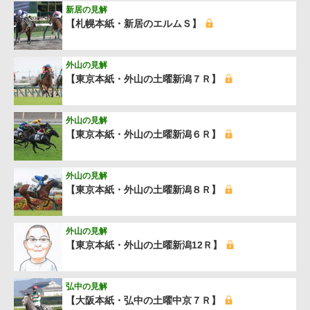
新居の見解
【札幌本紙・新居のエルムＳ】
外山の見解
【東京本紙・外山の土曜新潟７Ｒ】
外山の見解
【東京本紙・外山の土曜新潟６Ｒ】
外山の見解
【東京本紙・外山の土曜新潟８Ｒ】
外山の見解
【東京本紙・外山の土曜新潟12Ｒ】
弘中の見解
【大阪本紙・弘中の土曜中京７Ｒ】