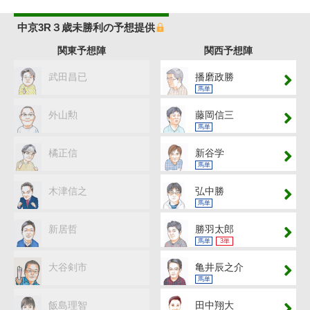
中京3R３歳未勝利の予想提供
関東予想陣
関西予想陣
武田昌已
播磨政勝
馬単
外山勲
藤岡信三
馬単
橘正信
新谷学
馬単
木津信之
弘中勝
馬単
新居哲
勝羽太郎
馬単
3単
大谷剣市
亀井辰之介
馬単
飯島理智
田中翔大