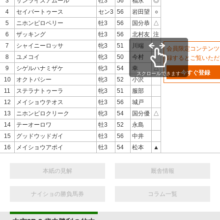
3
サンライズアムール
牡3
56
福永
◎
4
セイバートゥース
セン3
56
岩田望
○
5
ニホンピロペリー
牡3
56
国分恭
△
6
ザッキング
牡3
56
北村友
注
7
シャイニーロッサ
牝3
51
川端
会員限定コンテンツ
8
ユメコイ
牝3
50
今村
録するとご覧いただ
9
シゲルハナミザケ
牝3
54
幸
△
今すぐ登録
スクロールできます
10
オクトパシー
牝3
52
小沢
11
ステラナトゥーラ
牝3
51
服部
12
メイショウテオス
牡3
56
城戸
13
ニホンピロクリーク
牝3
54
国分優
△
14
テーオーロワ
牡3
52
永島
15
グッドウッドガイ
牡3
56
中井
16
メイショウアポイ
牡3
54
松本
▲
本紙の見解
厩舎情報
ナイショの勝負馬券
コラム一覧