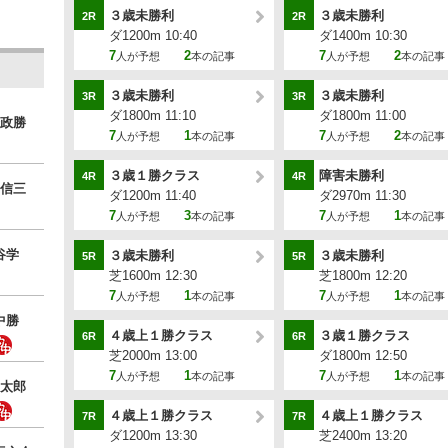
３歳未勝利
３歳未勝利
2R
2R
ダ1200m 10:40
ダ1400m 10:30
7
2
7
2
人が予想
本の記事
人が予想
本の記事
３歳未勝利
３歳未勝利
3R
3R
ダ1800m 11:10
ダ1800m 11:00
政勝
7
1
7
2
人が予想
本の記事
人が予想
本の記事
３歳１勝クラス
障害未勝利
4R
4R
信三
ダ1200m 11:40
ダ2970m 11:30
7
3
7
1
人が予想
本の記事
人が予想
本の記事
谷学
３歳未勝利
３歳未勝利
5R
5R
芝1600m 12:30
芝1800m 12:20
7
1
7
1
人が予想
本の記事
人が予想
本の記事
中勝
４歳上１勝クラス
３歳１勝クラス
6R
6R
芝2000m 13:00
ダ1800m 12:50
7
1
7
1
人が予想
本の記事
人が予想
本の記事
太郎
４歳上１勝クラス
４歳上１勝クラス
7R
7R
ダ1200m 13:30
芝2400m 13:20