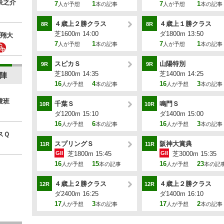
辰之介
7
1
7
1
人が予想
本の記事
人が予想
本の記事
４歳上２勝クラス
４歳上１勝クラス
8R
8R
芝1600m 14:00
ダ1800m 13:50
翔大
7
1
7
1
人が予想
本の記事
人が予想
本の記事
スピカＳ
山陽特別
9R
9R
芝1800m 14:35
芝1400m 14:25
陣
16
4
16
3
人が予想
本の記事
人が予想
本の記事
捜班
千葉Ｓ
鳴門Ｓ
10R
10R
ダ1200m 15:10
ダ1400m 15:00
16
6
16
3
人が予想
本の記事
人が予想
本の記事
スＱ
スプリングＳ
阪神大賞典
11R
11R
GII
芝1800m 15:45
GII
芝3000m 15:35
16
15
16
23
人が予想
本の記事
人が予想
本の記
４歳上２勝クラス
４歳上２勝クラス
12R
12R
ダ2400m 16:25
ダ1400m 16:10
17
3
17
2
人が予想
本の記事
人が予想
本の記事