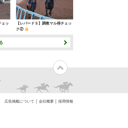
チェッ
【レパードＳ】調教マル得チェッ
ク②
る
せ
広告掲載について
会社概要
採用情報