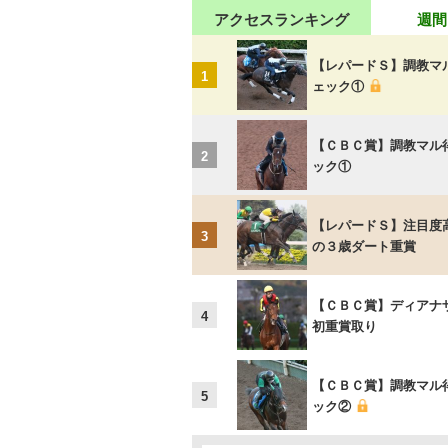
アクセスランキング
週間
【レパードＳ】調教マ
1
ェック①
【ＣＢＣ賞】調教マル
2
ック①
【レパードＳ】注目度
3
の３歳ダート重賞
【ＣＢＣ賞】ディアナ
4
初重賞取り
【ＣＢＣ賞】調教マル
5
ック②