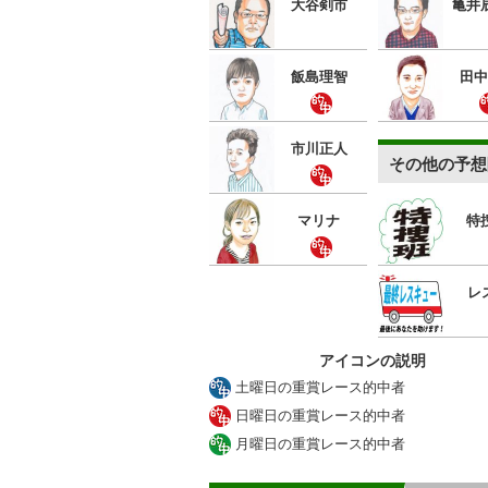
大谷剣市
亀井
飯島理智
田中
市川正人
その他の予想
マリナ
特
レ
アイコンの説明
土曜日の重賞レース的中者
日曜日の重賞レース的中者
月曜日の重賞レース的中者