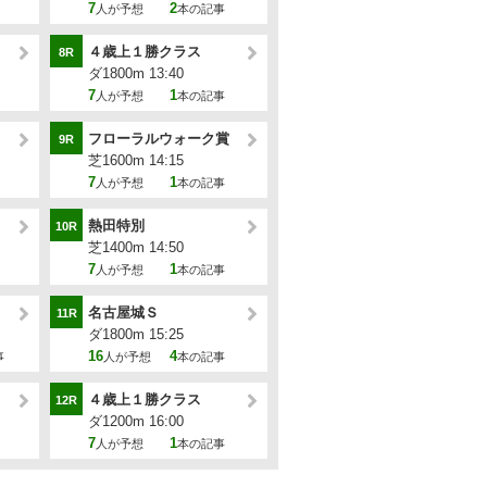
7
2
人が予想
本の記事
４歳上１勝クラス
8R
ダ1800m 13:40
7
1
人が予想
本の記事
フローラルウォーク賞
9R
芝1600m 14:15
7
1
人が予想
本の記事
熱田特別
10R
芝1400m 14:50
7
1
人が予想
本の記事
名古屋城Ｓ
11R
ダ1800m 15:25
16
4
事
人が予想
本の記事
４歳上１勝クラス
12R
ダ1200m 16:00
7
1
人が予想
本の記事