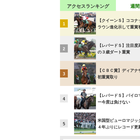
アクセスランキング
週間
【クイーンＳ】ココナ
1
ラウン進化示して重賞
【レパードＳ】注目度
2
の３歳ダート重賞
【ＣＢＣ賞】ディアナ
3
初重賞取り
【レパードＳ】パイロ
4
ー今度は負けない
米国型ピューロマジッ
5
４年ぶりにレコード更