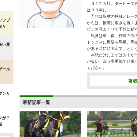
９１年入社。ダービーで言
は３０年に。
予想は取材の感触とレース
ッツブ
からは、後者に重きを置く
初Ｖ
ビデオ見まくりで予想に精
馬券は単、複、枠連のみの
ドックスに単勝＆馬単、馬
高い夏
がある時に頭固定で、とい
本紙だけにまずは的中が一
がない。回収率重視で頑張
ください。
ザール
著
マンサ
最新記事一覧
クが２
新