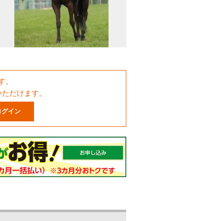
す。
いただけます。
ログイン