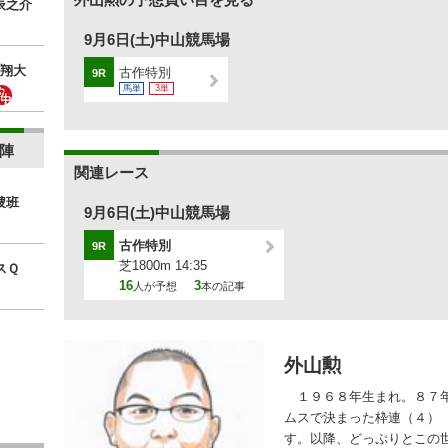
辰之介
9月6日(土)中山競馬場
翔大
古作特別
9R
馬単
3単
陣
関連レース
捜班
9月6日(土)中山競馬場
古作特別
9R
芝1800m 14:35
スＱ
16
3
人が予想
本の記事
外山勲
１９６８年生まれ。８７年
ムスで決まった枠連（４）
す。以降、どっぷりとこの