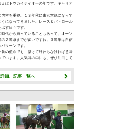
えばトウカイテイオーの年です。キャリア
内容を重視。１３年秋に東京本紙になって
ようになってきました。レース＆パトロール
を出す日々です。
時代から買っていることもあって、オーソ
連の２連系までが多いですね。３連単は自信
うパターンです。
番の使命でも、儲けて終わらなければ意味
っています。人気薄の◎にも、ぜひ注目して
者詳細、記事一覧へ