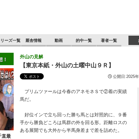
シリーズ一覧
厩舎情報
動画
的中一覧
著者一覧
外山の見解
想！
【東京本紙・外山の土曜中山９Ｒ】
公開日:2025年
プリムツァールは今春のアネモネＳで②着の実績
馬だ。
好位インで立ち回った勝ち馬とは対照的に、９番
手から勝負どころは馬群の外を回る形。距離ロスの
ある展開でも大外から半馬身差まで差を詰めた。
千直最