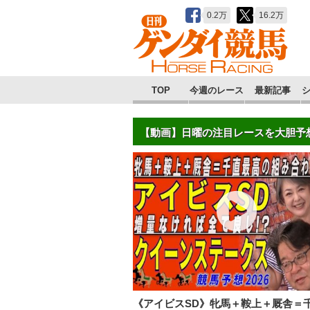
0.2万
16.2万
TOP
今週のレース
最新記事
【動画】日曜の注目レースを大胆予
《アイビスSD》牝馬＋鞍上＋厩舎＝