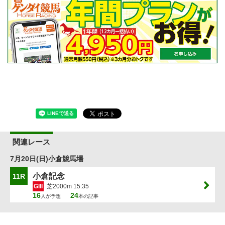
関連レース
7月20日(日)小倉競馬場
小倉記念
11R
GIII
芝2000m 15:35
16
24
人が予想
本の記事