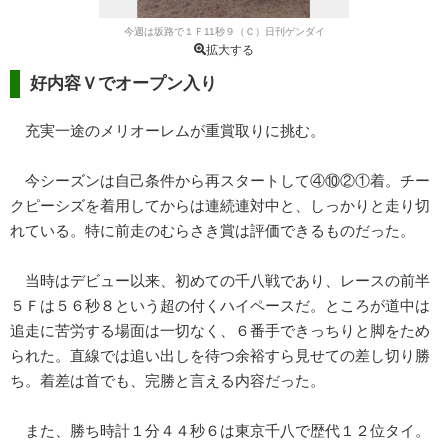
今週は坂路で１Ｆ11秒９（Ｃ）日刊ゲンダイ
拡大する
好内容Ｖでオープン入り
充実一途のメリオーレムが重賞取りに挑む。
今シーズンは自己条件から再スタートして④⑩②①着。チー
クピーシズを着用してからは連続連対中と、しっかりと走り切
れている。特に前走のむらさき賞は評価できるものだった。
当時はデビュー以来、初めての千八戦であり、レースの前半
５Ｆは５６秒８という超の付くハイペースだ。ところが道中は
追走に苦労する場面は一切なく、６番手できっちりと脚をため
られた。直線では追い出しを待つ余裕すら見せての差し切り勝
ち。着差は首でも、完勝と言える内容だった。
また、勝ち時計１分４４秒６は東京千八で歴代１２位タイ。