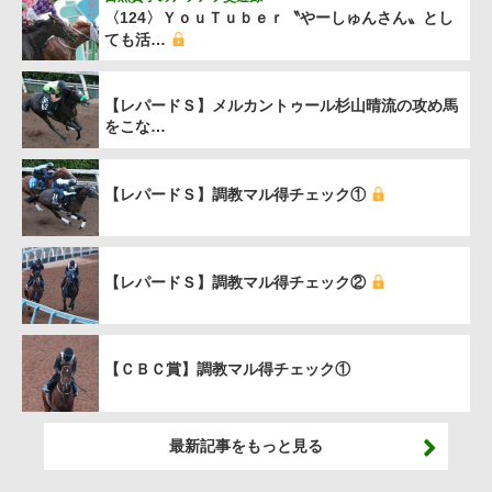
〈124〉ＹｏｕＴｕｂｅｒ〝やーしゅんさん〟とし
ても活…
【レパードＳ】メルカントゥール杉山晴流の攻め馬
をこな…
【レパードＳ】調教マル得チェック①
【レパードＳ】調教マル得チェック②
【ＣＢＣ賞】調教マル得チェック①
最新記事をもっと見る