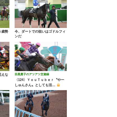
５歳勢
今、ダートでの狙いはゴドルフィ
ンだ
思えな
目黒貴子のアツアツ交遊録
〈124〉ＹｏｕＴｕｂｅｒ〝やー
しゅんさん〟としても活…