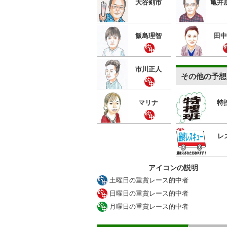
大谷剣市
亀井
飯島理智
田中
市川正人
その他の予想
マリナ
特
レ
アイコンの説明
土曜日の重賞レース的中者
日曜日の重賞レース的中者
月曜日の重賞レース的中者