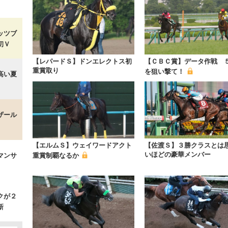
ッツブ
初Ｖ
【レパードＳ】ドンエレクトス初
【ＣＢＣ賞】データ作戦 
重賞取り
を狙い撃て！
高い夏
ザール
【エルムＳ】ウェイワードアクト
【佐渡Ｓ】３勝クラスとは
いほどの豪華メンバー
マンサ
重賞制覇なるか
クが２
新