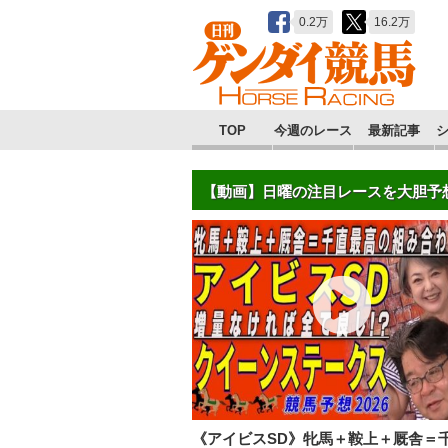
0.2万
16.2万
TOP
今週のレース
最新記事
【動画】日曜の注目レースを大胆予
《アイビスSD》牝馬＋鞍上＋厩舎＝