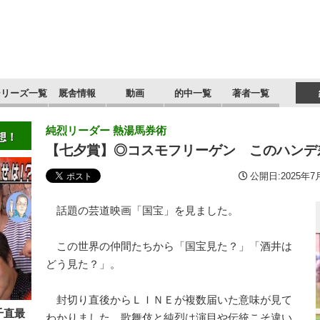
シリーズ一覧
厩舎情報
動画
的中一覧
著者一覧
純烈リーダー 熱湯馬券術
想！
【七夕賞】◎コスモフリーゲン このハンデ
公開日:2025年7月
話題の芸道映画「国宝」を見ました。
この世界の仲間たちから「国宝見た？」「酒井は
どう見た？」。
封切り直後からＬＩＮＥが複数届いた意味が見て
千直最
わかりました。歌舞伎と純烈は演目や伝統こそ違い