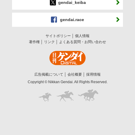
gendai_keiba
gendai.race
サイトポリシー
個人情報
著作権
リンク
よくある質問・お問い合わせ
広告掲載について
会社概要
採用情報
Copyright © Nikkan Gendai. All Rights Reserved.