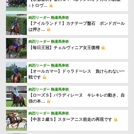
○トロヴ…
純烈リーダー 熱湯馬券術
【アイルランドＴ】カナテープ盤石 ボンドガール
は押さ…
純烈リーダー 熱湯馬券術
【毎日王冠】チェルヴィニア女王復権
純烈リーダー 熱湯馬券術
【オールカマー】ドゥラドーレス 負けられない一
戦です
純烈リーダー 熱湯馬券術
【ローズＳ】パラディレーヌ キレキレの動き、自
信の本…
純烈リーダー 熱湯馬券術
【中京２歳Ｓ】スターアニス前走の再現です