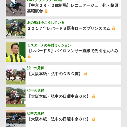
2027クラシックへの道
【中京２Ｒ・２歳新馬】レニュアージュ 牝・藤原
英昭厩舎
あの馬は今こうしている
２０１７年レパードＳ覇者ローズプリンスダム
ミスターＸの帯封ミッション
【レパードＳ】パイロマンサー直線で先団を丸のみ
弘中の見解
【大阪本紙・弘中のＣＢＣ賞】
弘中の見解
【大阪本紙・弘中の日曜中京６Ｒ】
弘中の見解
【大阪本紙・弘中の日曜中京８Ｒ】