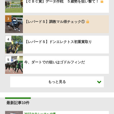
【ＣＢＣ賞】データ作戦 ５歳勢を狙い撃て！
3
【レパードＳ】調教マル得チェック①
4
【レパードＳ】ドンエレクトス初重賞取り
5
今、ダートでの狙いはゴドルフィンだ
もっと見る
最新記事10件