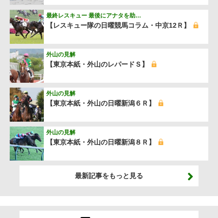
最終レスキュー 最後にアナタを助…
【レスキュー隊の日曜競馬コラム・中京12Ｒ】
外山の見解
【東京本紙・外山のレパードＳ】
外山の見解
【東京本紙・外山の日曜新潟６Ｒ】
外山の見解
【東京本紙・外山の日曜新潟８Ｒ】
最新記事をもっと見る