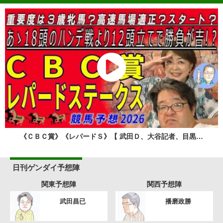
《ＣＢＣ賞》《レパードＳ》【 武田Ｄ、大谷記者、目黒…
日刊ゲンダイ予想陣
関東予想陣
関西予想陣
武田昌已
播磨政勝