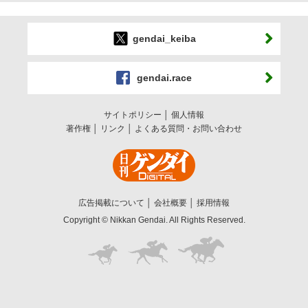
gendai_keiba
gendai.race
サイトポリシー
個人情報
著作権
リンク
よくある質問・お問い合わせ
広告掲載について
会社概要
採用情報
Copyright © Nikkan Gendai. All Rights Reserved.