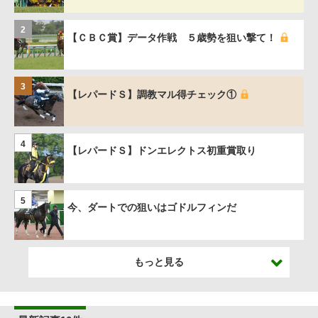
2
【ＣＢＣ賞】データ作戦 ５歳勢を狙い撃て！
3
【レパードＳ】調教マル得チェック①
4
【レパードＳ】ドンエレクトス初重賞取り
5
今、ダートでの狙いはゴドルフィンだ
もっと見る