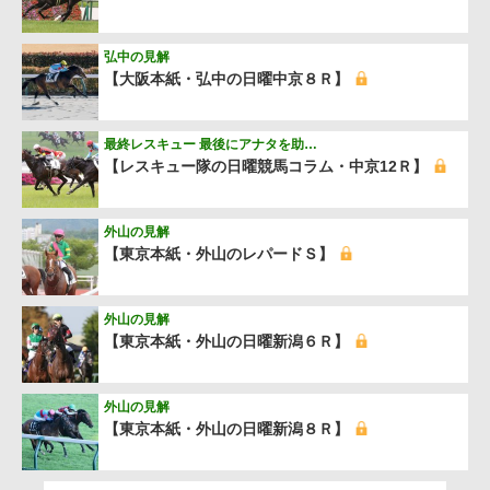
弘中の見解
【大阪本紙・弘中の日曜中京８Ｒ】
最終レスキュー 最後にアナタを助…
【レスキュー隊の日曜競馬コラム・中京12Ｒ】
外山の見解
【東京本紙・外山のレパードＳ】
外山の見解
【東京本紙・外山の日曜新潟６Ｒ】
外山の見解
【東京本紙・外山の日曜新潟８Ｒ】