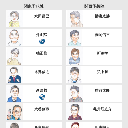
関東予想陣
関西予想陣
武田昌已
播磨政勝
外山勲
藤岡信三
橘正信
新谷学
木津信之
弘中勝
新居哲
勝羽太郎
大谷剣市
亀井辰之介
飯島理智
田中翔大