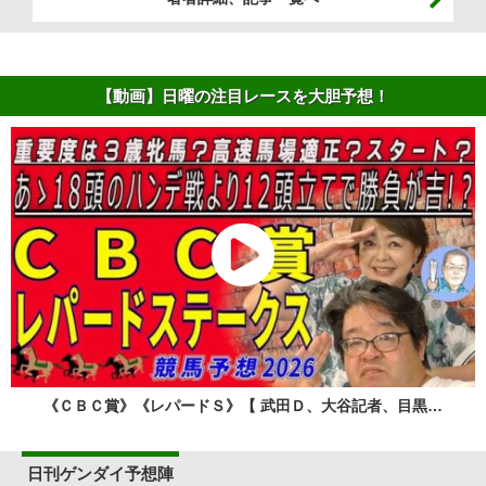
【動画】日曜の注目レースを大胆予想！
《ＣＢＣ賞》《レパードＳ》【 武田Ｄ、大谷記者、目黒…
日刊ゲンダイ予想陣