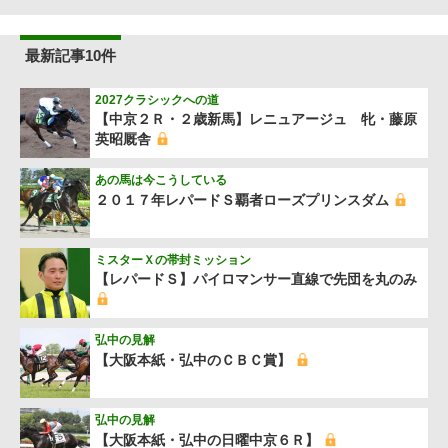
最新記事10件
2027クラシックへの道
【中京２Ｒ・２歳新馬】レニュアージュ 牝・藤原
英昭厩舎
あの馬は今こうしている
２０１７年レパードＳ覇者ローズプリンスダム
ミスターＸの帯封ミッション
【レパードＳ】パイロマンサー直線で先団を丸のみ
弘中の見解
【大阪本紙・弘中のＣＢＣ賞】
弘中の見解
【大阪本紙・弘中の日曜中京６Ｒ】