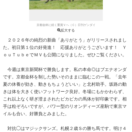
京都金杯に続く重賞Ｖへ（Ｃ）日刊ゲンダイ
拡大する
２０２６年の純烈の新曲「ありがとう」がリリースされまし
た。初日第１位の好発進！ 応援ありがとうございます！ Ｙ
ｏｕＴｕｂｅでＭＶも公開になりました。ぜひご覧ください。
今週は東京新聞杯で勝負します。私の本命◎はブエナオンダ
です。京都金杯を制した勢いそのままに臨むこの一戦。「去年
夏の休養が効き、動きもちょうどいい」と北村助手。坂路の動
きは体を大きく使いフットワーク良好。冬場にもかかわらず、
これ以上なく研ぎ澄まされたピカピカの馬体が好印象です。相
手は粒ぞろいですが、パワー型のリオンディーズ産駒で東京マ
イルも合い、好勝負とみました。
対抗◯はマジックサンズ。札幌２歳Ｓの勝ち馬です。明け４