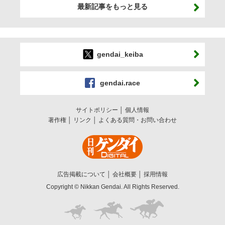
最新記事をもっと見る
gendai_keiba
gendai.race
サイトポリシー
個人情報
著作権
リンク
よくある質問・お問い合わせ
広告掲載について
会社概要
採用情報
Copyright © Nikkan Gendai. All Rights Reserved.