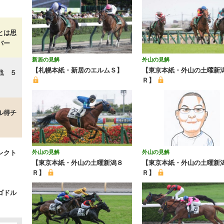
とは思
バー
新居の見解
外山の見解
【札幌本紙・新居のエルムＳ】
【東京本紙・外山の土曜新
戦 ５
Ｒ】
ル得チ
レクト
外山の見解
外山の見解
【東京本紙・外山の土曜新潟８
【東京本紙・外山の土曜新潟
Ｒ】
Ｒ】
ゴドル