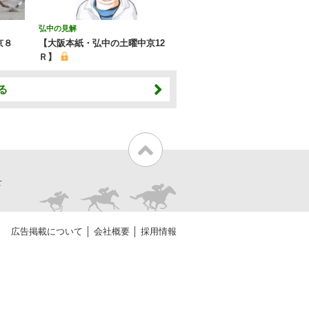
弘中の見解
京８
【大阪本紙・弘中の土曜中京12
Ｒ】
る
せ
広告掲載について
会社概要
採用情報