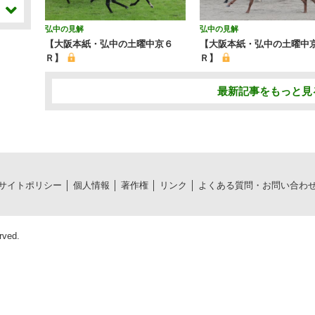
弘中の見解
弘中の見解
【大阪本紙・弘中の土曜中京６
【大阪本紙・弘中の土曜中
Ｒ】
Ｒ】
最新記事をもっと見
サイトポリシー
個人情報
著作権
リンク
よくある質問・お問い合わ
rved.