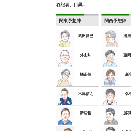
谷記者、目黒…
関東予想陣
関西予想陣
武田昌已
播磨
外山勲
藤岡
橘正信
新
木津信之
弘
新居哲
勝羽