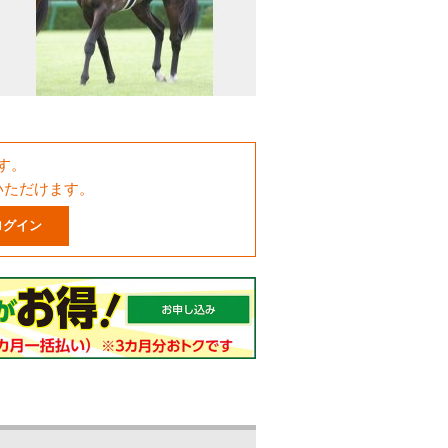
す。
いただけます。
ログイン