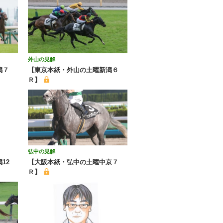
外山の見解
潟７
【東京本紙・外山の土曜新潟６
Ｒ】
弘中の見解
12
【大阪本紙・弘中の土曜中京７
Ｒ】