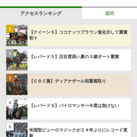
アクセスランキング
週間
1
【クイーンＳ】ココナッツブラウン進化示して重賞
初Ｖ
2
【レパードＳ】注目度高い夏の３歳ダート重賞
3
【ＣＢＣ賞】ディアナザール初重賞取り
4
【レパードＳ】パイロマンサー今度は負けない
5
米国型ピューロマジックが２４年ぶりにレコード更
新