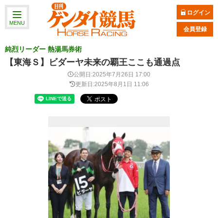
ログイン
MENU
会員登録
純烈リーダー 熱湯馬券術
【東海Ｓ】ビダーヤ未来の覇王ここも通過点
公開日:2025年7月26日 17:00
更新日:2025年8月1日 11:06