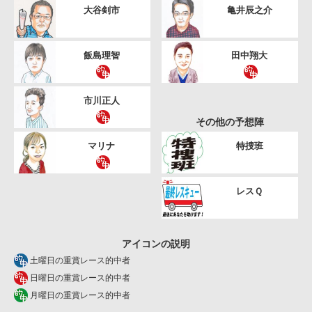
大谷剣市
亀井辰之介
飯島理智
田中翔大
市川正人
その他の予想陣
マリナ
特捜班
レスＱ
アイコンの説明
土曜日の重賞レース的中者
日曜日の重賞レース的中者
月曜日の重賞レース的中者