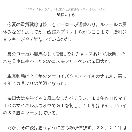
13年マイネルラクリマ以来の七夕賞勝ち（Ｃ）日刊ゲンダイ
拡大する
今夏の重賞戦線は鞍上もヒーローが週替わり。ルメールの夏
休みなどもあってか、函館スプリントＳからここまで、勝利ジ
ョッキーが全て異なっているのだ。
夏のローカル競馬らしく“誰にでもチャンスあり”の状態。そ
れを見事に生かしたのがコスモフリーゲンの柴田大だ。
重賞制覇は２０年のターコイズＳ＝スマイルカナ以来、実に
４年７カ月ぶりの美酒となった。
柴田大は今年で４８歳になったベテラン。１３年ＮＨＫマイ
ルＣのマイネルホウオウでＧⅠを制し、１６年はキャリアハイ
の５６勝をマークしている。
だが、その後は思うように勝ち鞍が伸びず、２３、２４年は