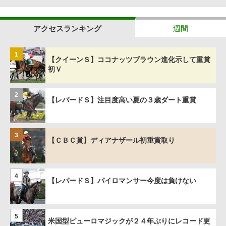
アクセスランキング
週間
1
【クイーンＳ】ココナッツブラウン進化示して重賞
初Ｖ
2
【レパードＳ】注目度高い夏の３歳ダート重賞
3
【ＣＢＣ賞】ディアナザール初重賞取り
4
【レパードＳ】パイロマンサー今度は負けない
5
米国型ピューロマジックが２４年ぶりにレコード更