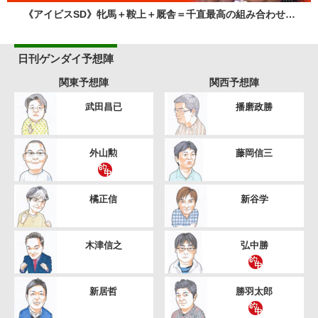
《アイビスSD》牝馬＋鞍上＋厩舎＝千直最高の組み合わせ…
日刊ゲンダイ予想陣
関東予想陣
関西予想陣
武田昌已
播磨政勝
外山勲
藤岡信三
橘正信
新谷学
木津信之
弘中勝
新居哲
勝羽太郎