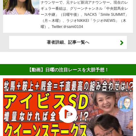
ナウンサーで、元テレビ新潟アナウンサー。現在のレ
ギュラー番組は、グリーンチャンネル「中央競馬全レ
ース中継」（日曜午後）、NACK5「Smile SUMMIT」
（月～木曜）、ラジオNIKKEI「ラジオiNEWS」（木
曜）。
Twitter:＠sami0104
著者詳細、記事一覧へ
【動画】日曜の注目レースを大胆予想！