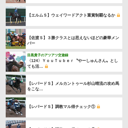
【エルムＳ】ウェイワードアクト重賞制覇なるか
【佐渡Ｓ】３勝クラスとは思えないほどの豪華メン
バー
目黒貴子のアツアツ交遊録
〈124〉ＹｏｕＴｕｂｅｒ〝やーしゅんさん〟とし
ても活…
【レパードＳ】メルカントゥール杉山晴流の攻め馬
をこな…
【レパードＳ】調教マル得チェック①