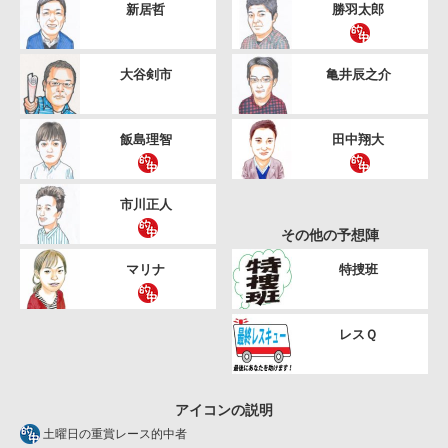
新居哲
勝羽太郎
大谷剣市
亀井辰之介
飯島理智
田中翔大
市川正人
その他の予想陣
マリナ
特捜班
レスＱ
アイコンの説明
土曜日の重賞レース的中者