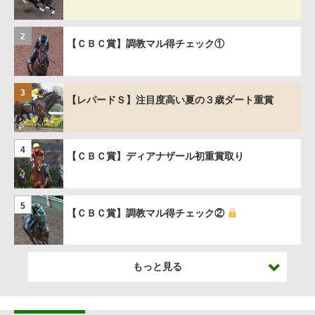
2
【ＣＢＣ賞】調教マル得チェック①
3
【レパードＳ】注目度高い夏の３歳ダート重賞
4
【ＣＢＣ賞】ディアナザール初重賞取り
5
【ＣＢＣ賞】調教マル得チェック②
もっと見る