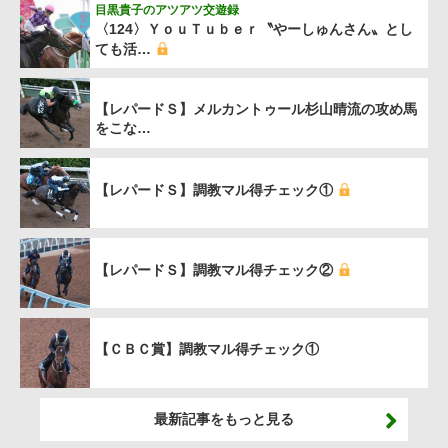
目黒貴子のアツアツ交遊録
〈124〉ＹｏｕＴｕｂｅｒ〝やーしゅんさん〟とし
ても活…
【レパードＳ】メルカントゥール杉山晴流の攻め馬
をこな…
【レパードＳ】調教マル得チェック①
【レパードＳ】調教マル得チェック②
【ＣＢＣ賞】調教マル得チェック①
最新記事をもっと見る