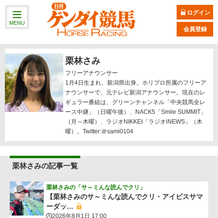
ログイン
MENU
会員登録
栗林さみ
フリーアナウンサー
1月4日生まれ、新潟県出身。ホリプロ所属のフリーア
ナウンサーで、元テレビ新潟アナウンサー。現在のレ
ギュラー番組は、グリーンチャンネル「中央競馬全レ
ース中継」（日曜午後）、NACK5「Smile SUMMIT」
（月～木曜）、ラジオNIKKEI「ラジオiNEWS」（木
曜）。
Twitter:＠sami0104
栗林さみの記事一覧
栗林さみの「サ～ミんな読んでクリ」
【栗林さみのサ～ミんな読んでクリ・アイビスサマ
ーダッ…
2026年8月1日 17:00