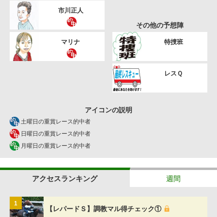
市川正人
その他の予想陣
マリナ
特捜班
レスＱ
アイコンの説明
土曜日の重賞レース的中者
日曜日の重賞レース的中者
月曜日の重賞レース的中者
アクセスランキング
週間
1
【レパードＳ】調教マル得チェック①