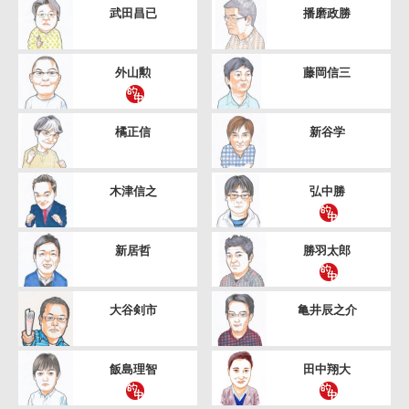
武田昌已
播磨政勝
外山勲
藤岡信三
橘正信
新谷学
木津信之
弘中勝
新居哲
勝羽太郎
大谷剣市
亀井辰之介
飯島理智
田中翔大