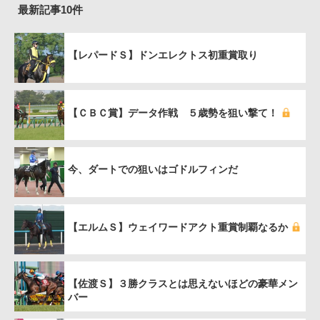
最新記事10件
【レパードＳ】ドンエレクトス初重賞取り
【ＣＢＣ賞】データ作戦 ５歳勢を狙い撃て！
今、ダートでの狙いはゴドルフィンだ
【エルムＳ】ウェイワードアクト重賞制覇なるか
【佐渡Ｓ】３勝クラスとは思えないほどの豪華メン
バー