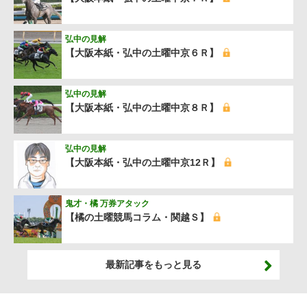
弘中の見解
【大阪本紙・弘中の土曜中京６Ｒ】
弘中の見解
【大阪本紙・弘中の土曜中京８Ｒ】
弘中の見解
【大阪本紙・弘中の土曜中京12Ｒ】
鬼才・橘 万券アタック
【橘の土曜競馬コラム・関越Ｓ】
最新記事をもっと見る