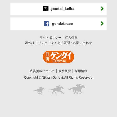
gendai_keiba
gendai.race
サイトポリシー
個人情報
著作権
リンク
よくある質問・お問い合わせ
広告掲載について
会社概要
採用情報
Copyright © Nikkan Gendai. All Rights Reserved.