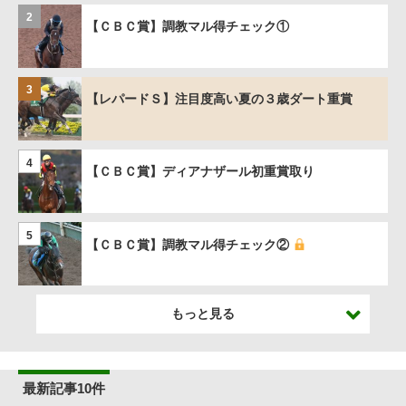
2
【ＣＢＣ賞】調教マル得チェック①
3
【レパードＳ】注目度高い夏の３歳ダート重賞
4
【ＣＢＣ賞】ディアナザール初重賞取り
5
【ＣＢＣ賞】調教マル得チェック②
もっと見る
最新記事10件