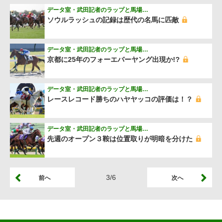
データ室・武田記者のラップと馬場…
ソウルラッシュの記録は歴代の名馬に匹敵
データ室・武田記者のラップと馬場…
京都に25年のフォーエバーヤング出現か!?
データ室・武田記者のラップと馬場…
レースレコード勝ちのハヤヤッコの評価は！？
データ室・武田記者のラップと馬場…
先週のオープン３鞍は位置取りが明暗を分けた
3/6
前へ
次へ