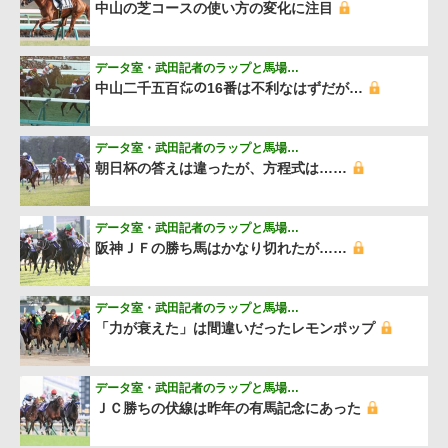
中山の芝コースの使い方の変化に注目
データ室・武田記者のラップと馬場…
中山二千五百㍍の16番は不利なはずだが…
データ室・武田記者のラップと馬場…
朝日杯の答えは違ったが、方程式は……
データ室・武田記者のラップと馬場…
阪神ＪＦの勝ち馬はかなり切れたが……
データ室・武田記者のラップと馬場…
「力が衰えた」は間違いだったレモンポップ
データ室・武田記者のラップと馬場…
ＪＣ勝ちの伏線は昨年の有馬記念にあった