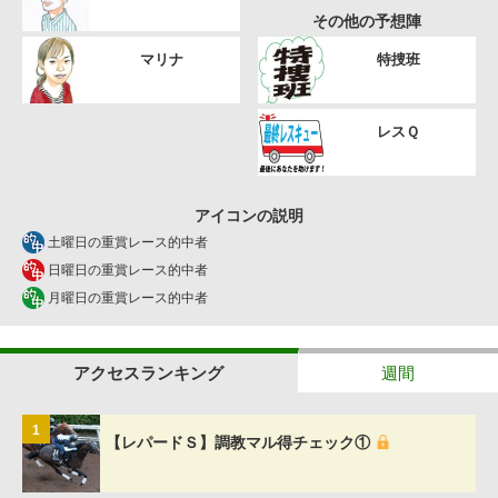
その他の予想陣
マリナ
特捜班
レスＱ
アイコンの説明
土曜日の重賞レース的中者
日曜日の重賞レース的中者
月曜日の重賞レース的中者
アクセスランキング
週間
1
【レパードＳ】調教マル得チェック①