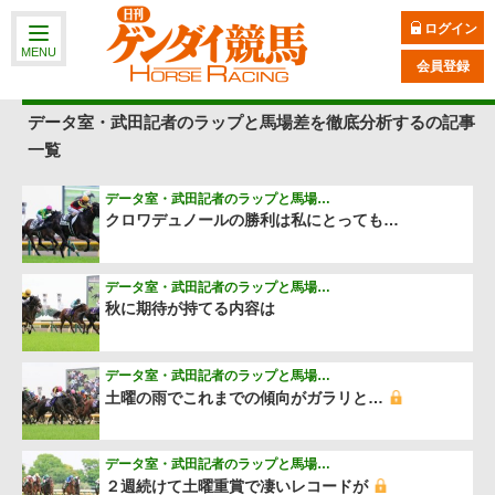
ログイン
MENU
会員登録
データ室・武田記者のラップと馬場差を徹底分析するの記事
一覧
データ室・武田記者のラップと馬場…
クロワデュノールの勝利は私にとっても…
データ室・武田記者のラップと馬場…
秋に期待が持てる内容は
データ室・武田記者のラップと馬場…
土曜の雨でこれまでの傾向がガラリと…
データ室・武田記者のラップと馬場…
２週続けて土曜重賞で凄いレコードが