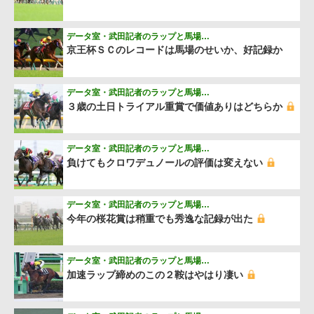
データ室・武田記者のラップと馬場…
京王杯ＳＣのレコードは馬場のせいか、好記録か
データ室・武田記者のラップと馬場…
３歳の土日トライアル重賞で価値ありはどちらか
データ室・武田記者のラップと馬場…
負けてもクロワデュノールの評価は変えない
データ室・武田記者のラップと馬場…
今年の桜花賞は稍重でも秀逸な記録が出た
データ室・武田記者のラップと馬場…
加速ラップ締めのこの２鞍はやはり凄い