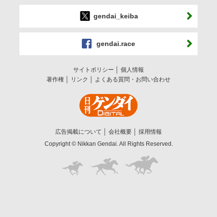
gendai_keiba
gendai.race
サイトポリシー
個人情報
著作権
リンク
よくある質問・お問い合わせ
広告掲載について
会社概要
採用情報
Copyright © Nikkan Gendai. All Rights Reserved.