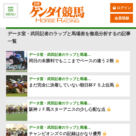
ログイン
MENU
会員登録
データ室・武田記者のラップと馬場差を徹底分析するの記事
一覧
データ室・武田記者のラップと馬場…
同日の未勝利でもここまでペースの違う２鞍
データ室・武田記者のラップと馬場…
まだ完全に決着していない朝日杯ＦＳ上位馬
データ室・武田記者のラップと馬場…
阪神ＪＦ馬スターアニスの少し心配な点
データ室・武田記者のラップと馬場…
チャンピオンズＣの記録はかなり優秀