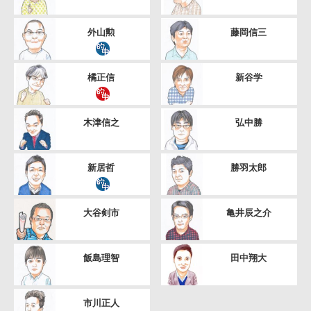
外山勲
藤岡信三
橘正信
新谷学
木津信之
弘中勝
新居哲
勝羽太郎
大谷剣市
亀井辰之介
飯島理智
田中翔大
市川正人