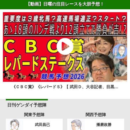
【動画】日曜の注目レースを大胆予想！
《ＣＢＣ賞》《レパードＳ》【 武田Ｄ、大谷記者、目黒…
日刊ゲンダイ予想陣
関東予想陣
関西予想陣
武田昌已
播磨政勝