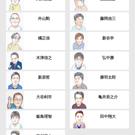
外山勲
藤岡信三
橘正信
新谷学
木津信之
弘中勝
新居哲
勝羽太郎
大谷剣市
亀井辰之介
飯島理智
田中翔大