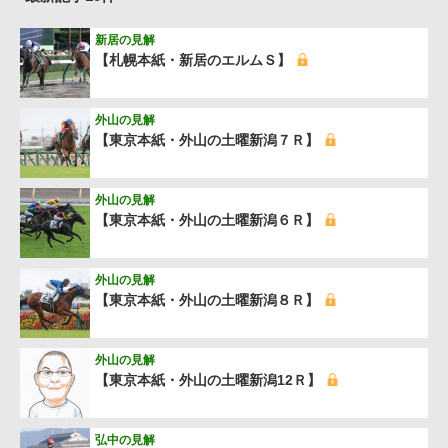
新居の見解
【札幌本紙・新居のエルムＳ】
外山の見解
【東京本紙・外山の土曜新潟７Ｒ】
外山の見解
【東京本紙・外山の土曜新潟６Ｒ】
外山の見解
【東京本紙・外山の土曜新潟８Ｒ】
外山の見解
【東京本紙・外山の土曜新潟12Ｒ】
弘中の見解