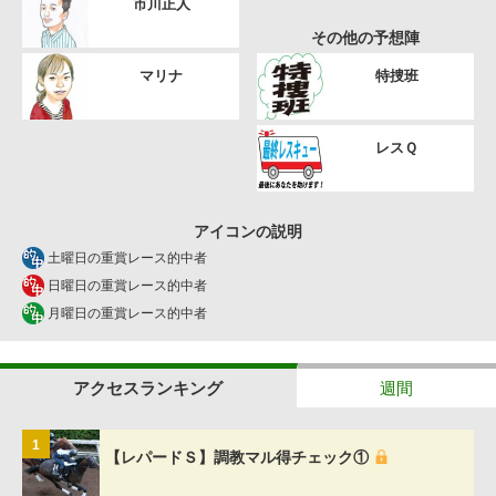
市川正人
その他の予想陣
マリナ
特捜班
レスＱ
アイコンの説明
土曜日の重賞レース的中者
日曜日の重賞レース的中者
月曜日の重賞レース的中者
アクセスランキング
週間
1
【レパードＳ】調教マル得チェック①