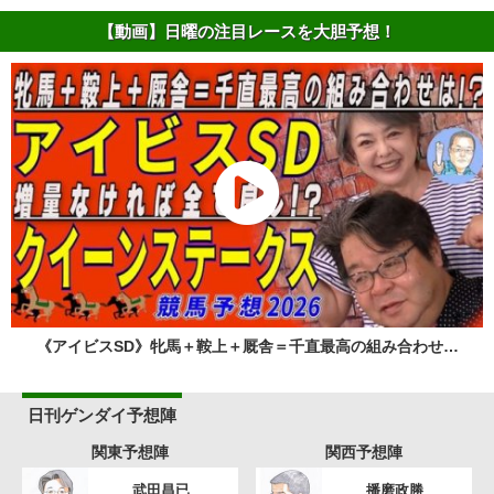
【動画】日曜の注目レースを大胆予想！
《アイビスSD》牝馬＋鞍上＋厩舎＝千直最高の組み合わせ…
日刊ゲンダイ予想陣
関東予想陣
関西予想陣
武田昌已
播磨政勝