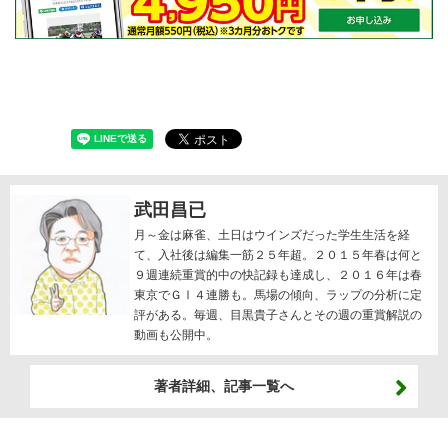
武田昌已
月～金は麻雀、土日はウインズだった学生生活を経
て、入社後は編集一筋２５年超。２０１５年春は何と
９週連続重賞的中の快記録も達成し、２０１６年は春
東京でＧⅠ４連勝も。馬場の傾向、ラップの分析に定
評がある。毎週、目黒貴子さんとその週の重賞解説の
動画も公開中。
著者詳細、記事一覧へ