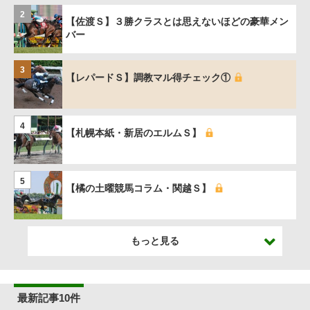
2
【佐渡Ｓ】３勝クラスとは思えないほどの豪華メン
バー
3
【レパードＳ】調教マル得チェック①
4
【札幌本紙・新居のエルムＳ】
5
【橘の土曜競馬コラム・関越Ｓ】
もっと見る
最新記事10件