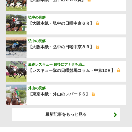
弘中の見解
【大阪本紙・弘中の日曜中京６Ｒ】
弘中の見解
【大阪本紙・弘中の日曜中京８Ｒ】
最終レスキュー 最後にアナタを助…
【レスキュー隊の日曜競馬コラム・中京12Ｒ】
外山の見解
【東京本紙・外山のレパードＳ】
最新記事をもっと見る