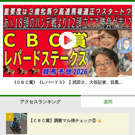
《ＣＢＣ賞》《レパードＳ》【 武田Ｄ、大谷記者、目黒…
アクセスランキング
週間
1
【ＣＢＣ賞】調教マル得チェック②