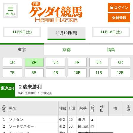
ログイン
MENU
会員登録
11月9日(土)
11月16日(土)
11月10日(日)
東京
京都
福島
1R
2R
3R
4R
5R
6R
7R
8R
9R
10R
11R
12R
２歳未勝利
東京2R
馬齢 芝1800m 10:20発走
馬
武
外
木
馬名
性齢
斤量
騎手
橘
番
田
山
津
1
ソナタン
牡2
56
田辺
▲
2
ソードマスター
牡2
56
横山武
◎