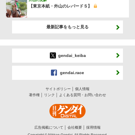
外山の見解
【東京本紙・外山のレパードＳ】
最新記事をもっと見る
gendai_keiba
gendai.race
サイトポリシー
個人情報
著作権
リンク
よくある質問・お問い合わせ
広告掲載について
会社概要
採用情報