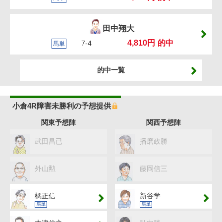
田中翔大
4,810円
的中
7-4
馬単
的中一覧
小倉4R障害未勝利の予想提供
関東予想陣
関西予想陣
武田昌已
播磨政勝
外山勲
藤岡信三
橘正信
新谷学
馬単
馬単