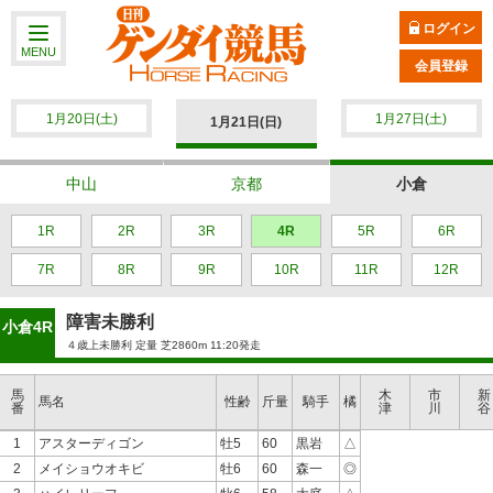
ログイン
MENU
会員登録
1月20日(土)
1月27日(土)
1月21日(日)
中山
京都
小倉
1R
2R
3R
4R
5R
6R
7R
8R
9R
10R
11R
12R
障害未勝利
小倉4R
４歳上未勝利 定量 芝2860m 11:20発走
馬
木
市
新
馬名
性齢
斤量
騎手
橘
番
津
川
谷
1
アスターディゴン
牡5
60
黒岩
△
2
メイショウオキビ
牡6
60
森一
◎