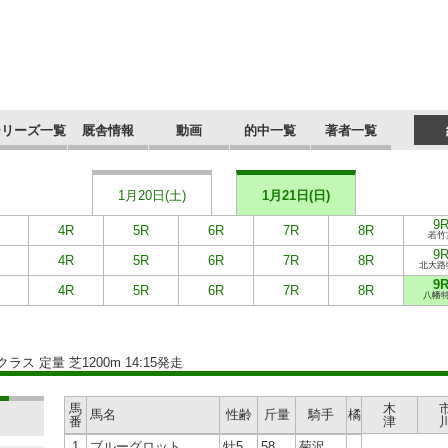
シリーズ一覧
厩舎情報
動画
的中一覧
著者一覧
1月20日(土)
1月21日(日)
9
4R
5R
6R
7R
8R
若竹
9
4R
5R
6R
7R
8R
北大路
9
4R
5R
6R
7R
8R
八幡
ラス 定量 芝1200m 14:15発走
馬
木
馬名
性齢
斤量
騎手
橘
番
津
1
ブルーグロット
牡5
58
菊沢