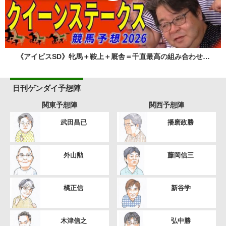
《アイビスSD》牝馬＋鞍上＋厩舎＝千直最高の組み合わせ…
日刊ゲンダイ予想陣
関東予想陣
関西予想陣
武田昌已
播磨政勝
外山勲
藤岡信三
橘正信
新谷学
木津信之
弘中勝