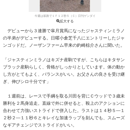
今週は坂路で１Ｆ１２秒５（Ｃ）日刊ゲンダイ
拡大する
デビューから３連勝で皐月賞馬になったジャスティンミラノ
の半弟がデビューする。日曜小倉芝千八にエントリーしたジャ
ンゴッドだ。ノーザンファーム早来の釣崎椋介さんに聞いた。
「ジャスティンミラノはキズナ産駒ですが、こちらはキタサン
ブラック産駒らしく、骨格がしっかりとしています。体の動か
し方がとてもよく、バランスがいい。お父さんの良さを受け継
ぎ、伸びシロ十分です」
１週前は、レースで手綱を取る川田を背にＣウッドで３歳未
勝利を２馬身追走。直線で外に併せると、鞍上のアクションに
合わせて力強いストライドで併入した。ラストは１４秒５―１
２秒２―１１秒６とキレイな加速ラップを刻んでも、スムーズ
なギアチェンジでストライドがいい。