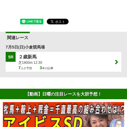
関連レース
7月5日(日)小倉競馬場
２歳新馬
5R
芝1800m 12:30
7
3
人が予想
本の記事
【動画】日曜の注目レースを大胆予想！