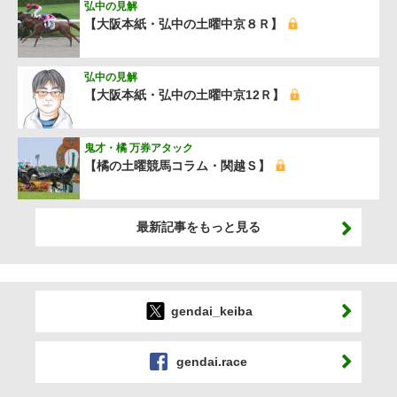
弘中の見解
【大阪本紙・弘中の土曜中京８Ｒ】
弘中の見解
【大阪本紙・弘中の土曜中京12Ｒ】
鬼才・橘 万券アタック
【橘の土曜競馬コラム・関越Ｓ】
最新記事をもっと見る
gendai_keiba
gendai.race