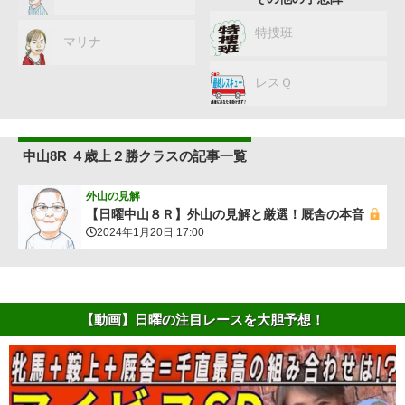
特捜班
マリナ
レスＱ
中山8R ４歳上２勝クラスの記事一覧
外山の見解
【日曜中山８Ｒ】外山の見解と厳選！厩舎の本音
2024年1月20日 17:00
【動画】日曜の注目レースを大胆予想！