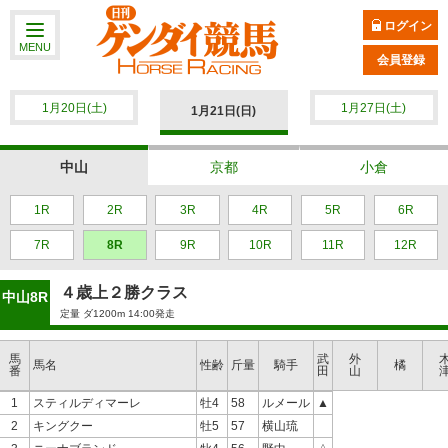
ログイン
MENU
会員登録
1月20日(土)
1月27日(土)
1月21日(日)
中山
京都
小倉
1R
2R
3R
4R
5R
6R
7R
8R
9R
10R
11R
12R
４歳上２勝クラス
中山8R
定量 ダ1200m 14:00発走
馬
武
外
馬名
性齢
斤量
騎手
橘
番
田
山
1
スティルディマーレ
牡4
58
ルメール
▲
2
キングクー
牡5
57
横山琉