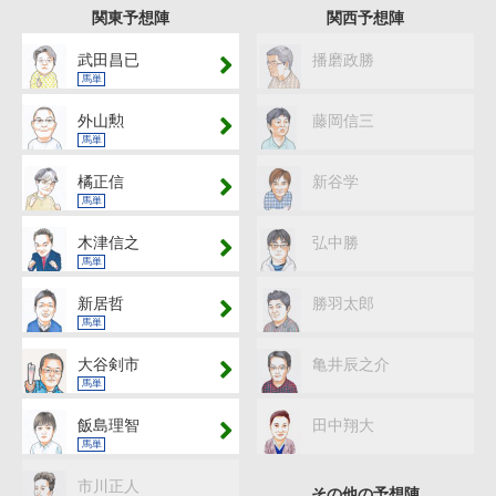
関東予想陣
関西予想陣
武田昌已
播磨政勝
馬単
外山勲
藤岡信三
馬単
橘正信
新谷学
馬単
木津信之
弘中勝
馬単
新居哲
勝羽太郎
馬単
大谷剣市
亀井辰之介
馬単
飯島理智
田中翔大
馬単
市川正人
その他の予想陣