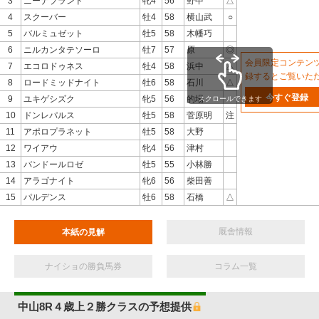
3
ニーナブランド
牝4
56
野中
△
4
スクーバー
牡4
58
横山武
○
5
バルミュゼット
牡5
58
木幡巧
6
ニルカンタテソーロ
牡7
57
原
◎
会員限定コンテン
7
エコロドゥネス
牡4
58
浜中
△
録するとご覧いた
8
ロードミッドナイト
牡6
58
石川
△
今すぐ登録
9
ユキゲシズク
牝5
56
的場
スクロールできます
10
ドンレパルス
牡5
58
菅原明
注
11
アポロプラネット
牡5
58
大野
12
ワイアウ
牝4
56
津村
13
バンドールロゼ
牡5
55
小林勝
14
アラゴナイト
牝6
56
柴田善
15
パルデンス
牡6
58
石橋
△
厩舎情報
本紙の見解
ナイショの勝負馬券
コラム一覧
中山8R４歳上２勝クラスの予想提供