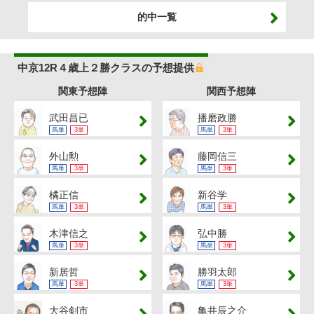
的中一覧
中京12R４歳上２勝クラスの予想提供
関東予想陣
関西予想陣
武田昌已
播磨政勝
馬単
3単
馬単
3単
外山勲
藤岡信三
馬単
3単
馬単
3単
橘正信
新谷学
馬単
3単
馬単
3単
木津信之
弘中勝
馬単
3単
馬単
3単
新居哲
勝羽太郎
馬単
3単
馬単
3単
大谷剣市
亀井辰之介