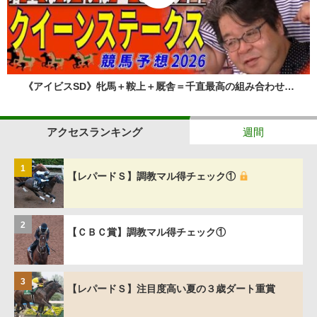
《アイビスSD》牝馬＋鞍上＋厩舎＝千直最高の組み合わせ…
アクセスランキング
週間
1
【レパードＳ】調教マル得チェック①
2
【ＣＢＣ賞】調教マル得チェック①
3
【レパードＳ】注目度高い夏の３歳ダート重賞