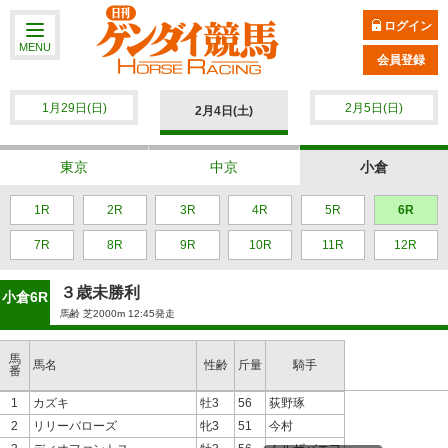
ログイン
MENU
会員登録
1月29日(日)
2月5日(日)
2月4日(土)
東京
中京
小倉
1R
2R
3R
4R
5R
6R
7R
8R
9R
10R
11R
12R
３歳未勝利
小倉6R
馬齢 芝2000m 12:45発走
馬
馬名
性齢
斤量
騎手
番
1
カズキ
牡3
56
荻野琢
2
リリーバローズ
牝3
51
今村