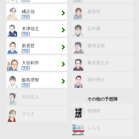
橘正信
新谷学
馬単
木津信之
弘中勝
馬単
新居哲
勝羽太郎
馬単
大谷剣市
亀井辰之介
馬単
飯島理智
田中翔大
馬単
市川正人
その他の予想陣
特捜班
マリナ
レスＱ