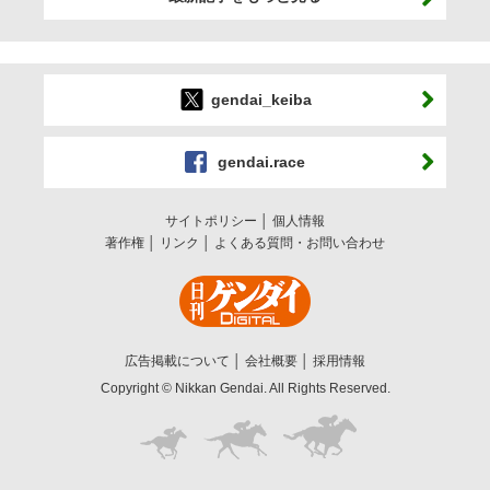
gendai_keiba
gendai.race
サイトポリシー
個人情報
著作権
リンク
よくある質問・お問い合わせ
広告掲載について
会社概要
採用情報
Copyright © Nikkan Gendai. All Rights Reserved.