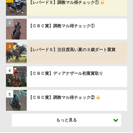
【レパードＳ】調教マル得チェック①
2
【ＣＢＣ賞】調教マル得チェック①
3
【レパードＳ】注目度高い夏の３歳ダート重賞
4
【ＣＢＣ賞】ディアナザール初重賞取り
5
【ＣＢＣ賞】調教マル得チェック②
もっと見る