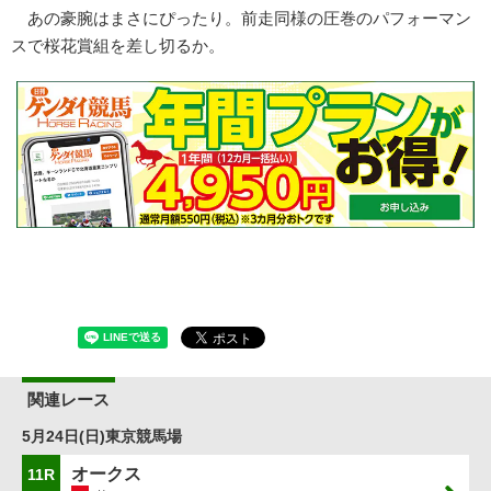
あの豪腕はまさにぴったり。前走同様の圧巻のパフォーマン
スで桜花賞組を差し切るか。
関連レース
5月24日(日)東京競馬場
オークス
11R