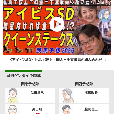
《アイビスSD》牝馬＋鞍上＋厩舎＝千直最高の組み合わせ…
日刊ゲンダイ予想陣
関東予想陣
関西予想陣
武田昌已
播磨政勝
外山勲
藤岡信三