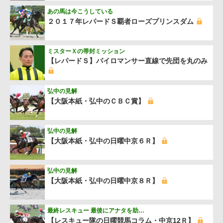
あの馬は今こうしている
２０１７年レパードＳ覇者ローズプリンスダム
ミスターＸの帯封ミッション
【レパードＳ】パイロマンサー直線で先団を丸のみ
弘中の見解
【大阪本紙・弘中のＣＢＣ賞】
弘中の見解
【大阪本紙・弘中の日曜中京６Ｒ】
弘中の見解
【大阪本紙・弘中の日曜中京８Ｒ】
最終レスキュー 最後にアナタを助…
【レスキュー隊の日曜競馬コラム・中京12Ｒ】