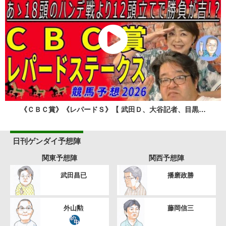
《ＣＢＣ賞》《レパードＳ》【 武田Ｄ、大谷記者、目黒…
日刊ゲンダイ予想陣
関東予想陣
関西予想陣
武田昌已
播磨政勝
外山勲
藤岡信三