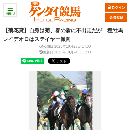
ログイン
MENU
会員登録
【菊花賞】自身は菊、春の盾に不出走だが 種牡馬
レイデオロはステイヤー傾向
公開日:2025年10月23日 14:00
更新日:2025年10月24日 11:03