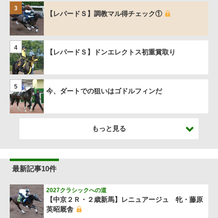
3
【レパードＳ】調教マル得チェック①
4
【レパードＳ】ドンエレクトス初重賞取り
5
今、ダートでの狙いはゴドルフィンだ
もっと見る
最新記事10件
2027クラシックへの道
【中京２Ｒ・２歳新馬】レニュアージュ 牝・藤原
英昭厩舎