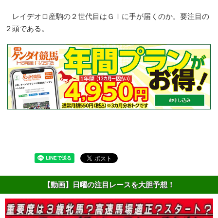
レイデオロ産駒の２世代目はＧⅠに手が届くのか。要注目の
２頭である。
【動画】日曜の注目レースを大胆予想！