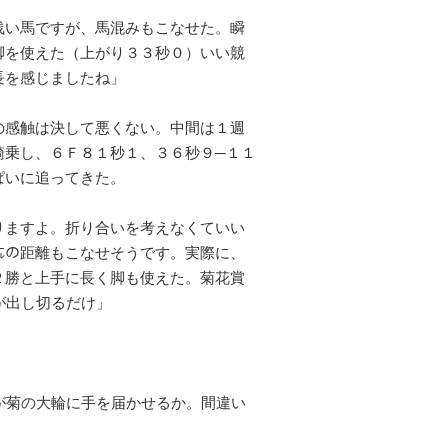
浅い馬ですが、馬混みもこなせた。瞬
脚を使えた（上がり３３秒０）いい競
長を感じましたね」
感触は決して悪くない。中間は１週
騎乗し、６Ｆ８１秒１、３６秒９─１１
ぱいに追ってきた。
りますよ。折り合いを考えなくていい
㍍の距離もこなせそうです。実際に、
２勝と上手に長く脚も使えた。菊花賞
が出し切るだけ」
が菊の大輪に手を届かせるか。間違い