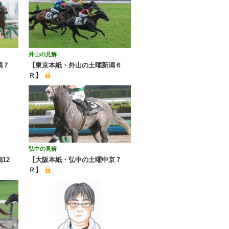
外山の見解
潟７
【東京本紙・外山の土曜新潟６
Ｒ】
弘中の見解
12
【大阪本紙・弘中の土曜中京７
Ｒ】