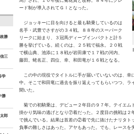
馬）され、１０年後に菊花賞と改称。８４年にグレ
ード制が導入されてＧⅠとなった。
ジョッキーに目を向けると最も騎乗しているのは
名手・武豊でさすがの３４戦。８８年のスーパーク
政勝
リークに始まり、３冠馬ディープインパクトと計５
勝を挙げている。続くのは、２５戦で福永。２０戦
で横山典、池添に１８戦が岩田康で１７戦の河内、
信三
藤田。蛯名正、四位、幸、和田竜が１６戦となる。
この中の現役でタイトルに手が届いていないのは、幸
谷学
中。そこで和田竜に過去を振り返えってもらいつつ、ラ
聞いた。
中勝
菊での初騎乗は、デビュー２年目の９７年。テイエム
掛かり気味の逃げとなり⑦着だった。２度目の挑戦は２
太郎
で挑んでいる。結果は首差の②着で先に抜けたナリタト
負事の難しさはあった。アヤもあった。でも、レースを