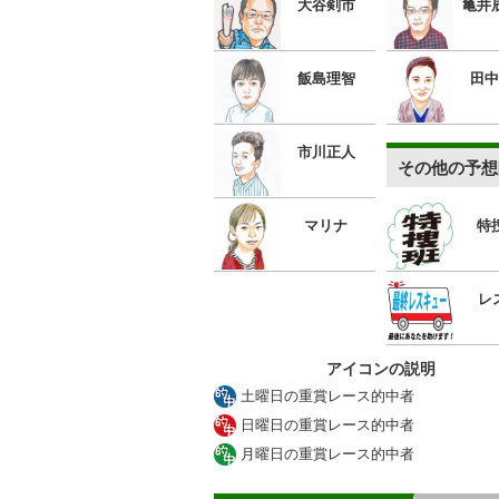
大谷剣市
亀井
飯島理智
田中
市川正人
その他の予想
マリナ
特
レ
アイコンの説明
土曜日の重賞レース的中者
日曜日の重賞レース的中者
月曜日の重賞レース的中者