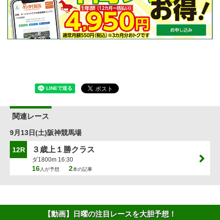
関連レース
9月13日(土)阪神競馬場
３歳上１勝クラス
12R
ダ1800m 16:30
16
2
人が予想
本の記事
【動画】日曜の注目レースを大胆予想！