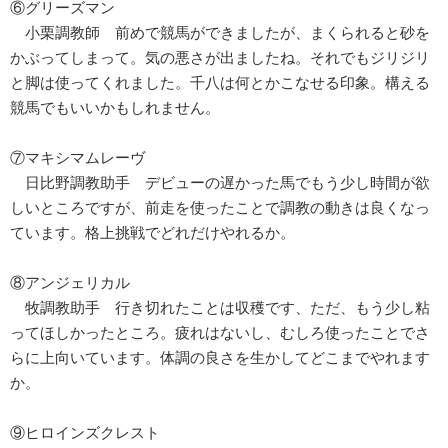
⑥グリーズマン
小栗調教師 前めで競馬ができましたが、まくられると砂を
かぶってしまって。気の悪さが出ましたね。それでもジリジリ
と脚は使ってくれました。千八は何とかこなせる印象。構える
競馬でもいいかもしれません。
⑦マキシマムレーヴ
日比野調教助手 デビューの遅かった馬でもう少し時間が欲
しいところですが、前走を使ったことで調教の動きは良くなっ
ています。格上挑戦でどれだけやれるか。
⑧アンジェリカル
牧調教助手 行き切れたことは収穫です、ただ、もう少し粘
ってほしかったところ。疲れはないし、むしろ使ったことでさ
らに上向いています。体調の良さを生かしてどこまでやれます
か。
⑨ヒロインズクレスト