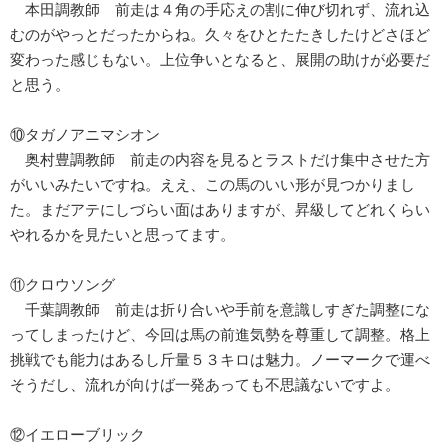
本田調教師 前走は４角の手応えの割に伸び切れず、流れ込
むのがやっとだったからね。久々をひとたたきしたけどさほど
変わった感じもない。上位争いとなると、展開の助けが必要だ
と思う。
⑩タガノアニマシオン
奥村豊調教師 前走の内容を見るとラストだけ集中させた方
がいいみたいですね。ええ、この馬のいい形が見つかりまし
た。まだアテにしづらい面はありますが、昇級してどれくらい
やれるかを見たいと思ってます。
⑪クロウソング
千葉調教師 前走は折り合いや手前を意識しすぎた調整にな
ってしまったけど、今回は馬の前進気勢を尊重して調整。格上
挑戦でも能力はあるし斤量５３キロは魅力。ノーマークで運べ
そうだし、流れが向けば一発あっても不思議ないですよ。
⑫イエローブリック