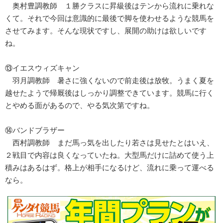
奥村豊調教師 １勝クラスに昇級後はテンから流れに乗れな
くて。それで今回は意識的に最後で脚を使わせるような競馬を
させてみます。そんな現状ですし、展開の助けは欲しいです
ね。
⑬イエスウィズキャン
羽月調教師 暑さに強くないので前走後は放牧。うまく夏を
越せたようで帰厩後はしっかり調整できています。競馬に行く
とやめる面があるので、やる気次第ですね。
⑭バンドブラザー
西村調教師 まだ馬っ気を出したり若さは見せたとはいえ、
２戦目で内容は良くなっていたね。大型馬だけに詰めて使う上
積みはあるはず。格上が相手になるけど、流れに乗って運べる
なら。