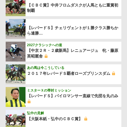
【ＣＢＣ賞】中井フロムダスクが人馬ともに重賞初
制覇
【レパードＳ】チェリヴェントが１勝クラス勝ちか
ら連勝…
2027クラシックへの道
【中京２Ｒ・２歳新馬】レニュアージュ 牝・藤原
英昭厩舎
あの馬は今こうしている
２０１７年レパードＳ覇者ローズプリンスダム
ミスターＸの帯封ミッション
【レパードＳ】パイロマンサー直線で先団を丸のみ
弘中の見解
【大阪本紙・弘中のＣＢＣ賞】