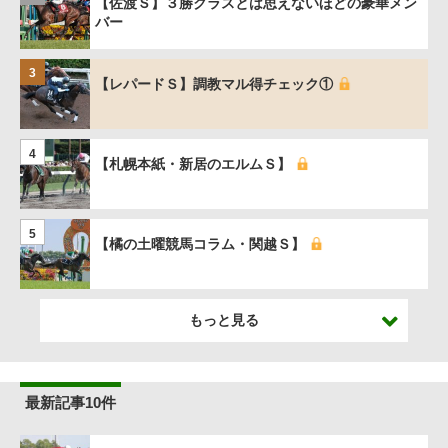
【佐渡Ｓ】３勝クラスとは思えないほどの豪華メン
バー
3
【レパードＳ】調教マル得チェック①
4
【札幌本紙・新居のエルムＳ】
5
【橘の土曜競馬コラム・関越Ｓ】
もっと見る
最新記事10件