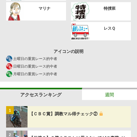
マリナ
特捜班
レスＱ
アイコンの説明
土曜日の重賞レース的中者
日曜日の重賞レース的中者
月曜日の重賞レース的中者
アクセスランキング
週間
1
【ＣＢＣ賞】調教マル得チェック②
2