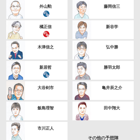
外山勲
藤岡信三
橘正信
新谷学
木津信之
弘中勝
新居哲
勝羽太郎
大谷剣市
亀井辰之介
飯島理智
田中翔大
市川正人
その他の予想陣