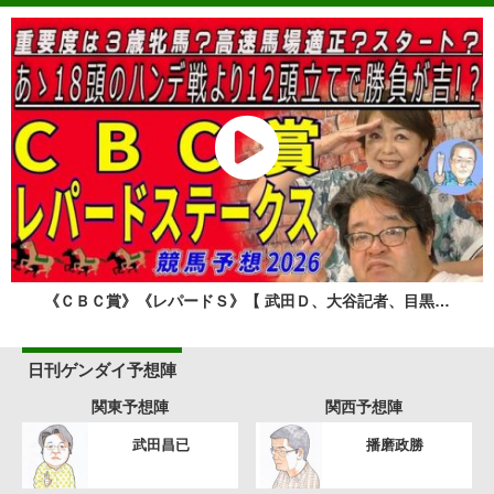
《ＣＢＣ賞》《レパードＳ》【 武田Ｄ、大谷記者、目黒…
日刊ゲンダイ予想陣
関東予想陣
関西予想陣
武田昌已
播磨政勝