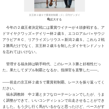
京王杯２歳Ｓで重賞初制覇（Ｃ）日刊ゲンダイ
拡大する
今年の２歳王者決定戦には重賞ウイナーが４頭参戦する。ア
ドマイヤクワッズ＝デイリー杯２歳Ｓ、エコロアルバ＝サウジ
アラビアＲＣ、リアライズシリウス＝新潟２歳Ｓ。これら２戦
２勝馬だけでなく、京王杯２歳Ｓを制したダイヤモンドノット
を忘れてはいけない。
管理する福永師は騎手時代、このレース３勝と好相性だっ
た。果たしてダブル制覇となるか。指揮官を直撃した――。
――前走の京王杯２歳Ｓで重賞初制覇。レースを振り返ってく
ださい。
福永調教師 中２週とタフなローテーションでしたが、うま
く調整ができて、いいコンディションで出走させることができ
ました。もう少し行く馬がいるかなと思ったけど、ペースがす