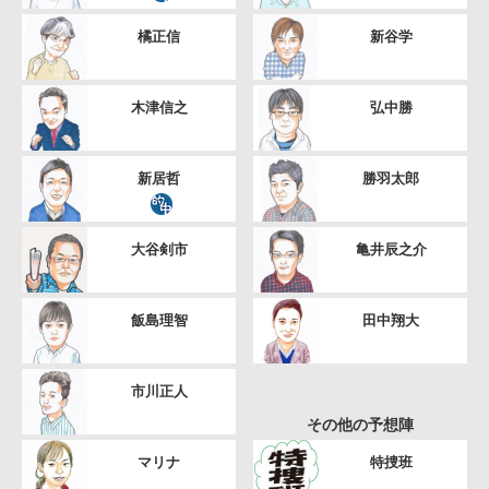
橘正信
新谷学
木津信之
弘中勝
新居哲
勝羽太郎
大谷剣市
亀井辰之介
飯島理智
田中翔大
市川正人
その他の予想陣
マリナ
特捜班