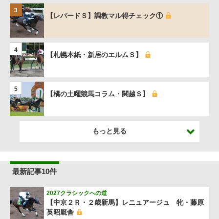
3
【レパードＳ】調教マル得チェック①
4
【札幌本紙・新居のエルムＳ】
5
【橘の土曜競馬コラム・関越Ｓ】
もっと見る
最新記事10件
2027クラシックへの道
【中京２Ｒ・２歳新馬】レニュアージュ 牝・藤原
英昭厩舎