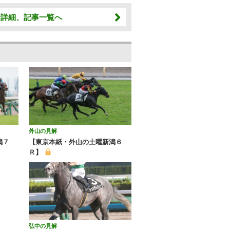
者詳細、記事一覧へ
外山の見解
潟７
【東京本紙・外山の土曜新潟６
Ｒ】
弘中の見解