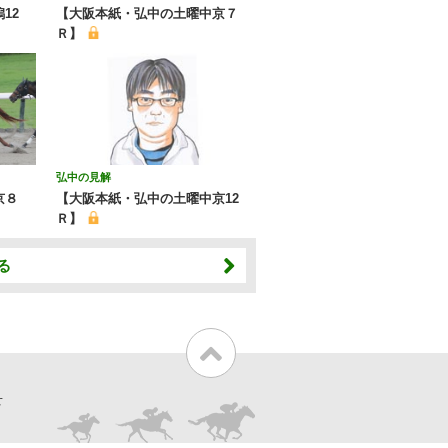
12
【大阪本紙・弘中の土曜中京７
Ｒ】
弘中の見解
京８
【大阪本紙・弘中の土曜中京12
Ｒ】
る
せ