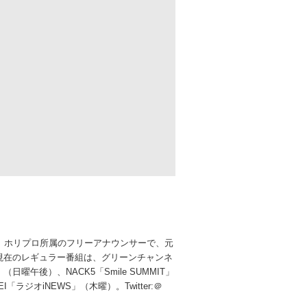
身。ホリプロ所属のフリーアナウンサーで、元
現在のレギュラー番組は、グリーンチャンネ
曜午後）、NACK5「Smile SUMMIT」
EI「ラジオiNEWS」（木曜）。
Twitter:＠