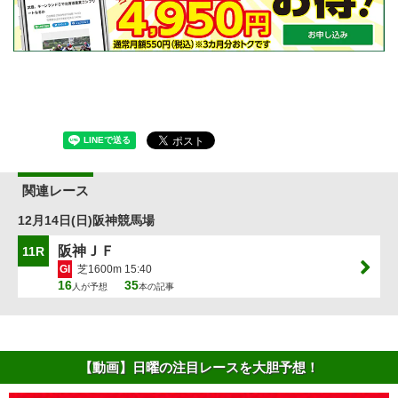
関連レース
12月14日(日)阪神競馬場
阪神ＪＦ
11R
GI
芝1600m 15:40
16
35
人が予想
本の記事
【動画】日曜の注目レースを大胆予想！