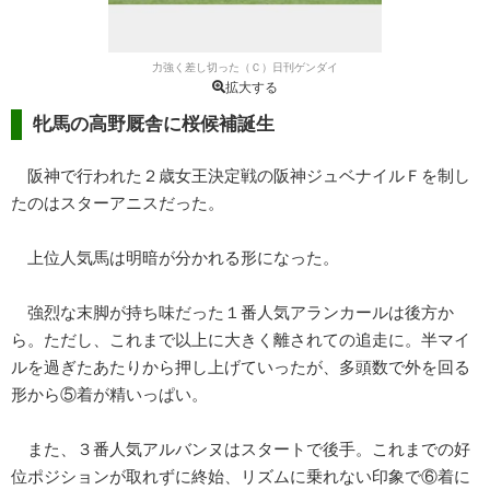
力強く差し切った（Ｃ）日刊ゲンダイ
拡大する
牝馬の高野厩舎に桜候補誕生
阪神で行われた２歳女王決定戦の阪神ジュベナイルＦを制し
たのはスターアニスだった。
上位人気馬は明暗が分かれる形になった。
強烈な末脚が持ち味だった１番人気アランカールは後方か
ら。ただし、これまで以上に大きく離されての追走に。半マイ
ルを過ぎたあたりから押し上げていったが、多頭数で外を回る
形から⑤着が精いっぱい。
また、３番人気アルバンヌはスタートで後手。これまでの好
位ポジションが取れずに終始、リズムに乗れない印象で⑥着に