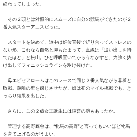
終わってしまった。
その２頭とは対照的にスムーズに自分の競馬ができたのが２
番人気スターアニスだった。
スタートを決めて、道中は好位直後で折り合ってストレスの
ない形。これなら自然と脚もたまって、直線は「追い出しを待
てたほど」と松山。ひと呼吸置いてからうながすと、力強く抜
け出してフィニッシュラインを駆け抜けた。
母エピセアロームはこのレースで同じ２番人気ながら⑧着と
敗戦。距離の壁を感じさせたが、娘は初のマイル挑戦でも、き
っちり結果を出した。
さらに、この２歳女王誕生には陣営の腕もあったか。
管理する高野厩舎は、“牝馬の高野”と言ってもいいほど牝馬
を育て上げるのがうまい。