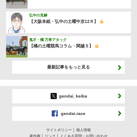
弘中の見解
【大阪本紙・弘中の土曜中京12Ｒ】
鬼才・橘 万券アタック
【橘の土曜競馬コラム・関越Ｓ】
最新記事をもっと見る
gendai_keiba
gendai.race
サイトポリシー
個人情報
著作権
リンク
よくある質問・お問い合わせ