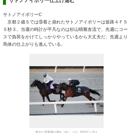
サトノアイボリー仕上げ進む
サトノアイボリーC
京都２歳Ｓでは⑨着と崩れたサトノアイボリーは坂路４Ｆ５
５秒３。当週の時計が平凡なのは杉山晴厩舎流で、先週にコー
スで負荷をかけてしっかりやっているから大丈夫だ。先週より
馬体の仕上がりも進んでいる。
併せに半馬身の遅れ（右）（Ｃ）日刊ゲンダイ