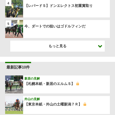
4
【レパードＳ】ドンエレクトス初重賞取り
5
今、ダートでの狙いはゴドルフィンだ
もっと見る
最新記事10件
新居の見解
【札幌本紙・新居のエルムＳ】
外山の見解
【東京本紙・外山の土曜新潟７Ｒ】