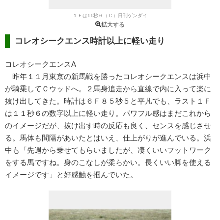
１Ｆは11秒６（Ｃ）日刊ゲンダイ
拡大する
コレオシークエンス時計以上に軽い走り
コレオシークエンスA
昨年１１月東京の新馬戦を勝ったコレオシークエンスは浜中
が騎乗してＣウッドへ。２馬身追走から直線で内に入って楽に
抜け出してきた。時計は６Ｆ８５秒５と平凡でも、ラスト１Ｆ
は１１秒６の数字以上に軽い走り。パワフル感はまだこれから
のイメージだが、抜け出す時の反応も良く、センスを感じさせ
る。馬体も間隔があいたとはいえ、仕上がりが進んでいる。浜
中も「先週から乗せてもらいましたが、凄くいいフットワーク
をする馬ですね。身のこなしが柔らかい。長くいい脚を使える
イメージです」と好感触を掴んでいた。