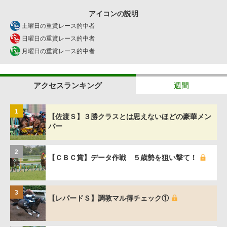
アイコンの説明
土曜日の重賞レース的中者
日曜日の重賞レース的中者
月曜日の重賞レース的中者
アクセスランキング
週間
1
【佐渡Ｓ】３勝クラスとは思えないほどの豪華メン
バー
2
【ＣＢＣ賞】データ作戦 ５歳勢を狙い撃て！
3
【レパードＳ】調教マル得チェック①