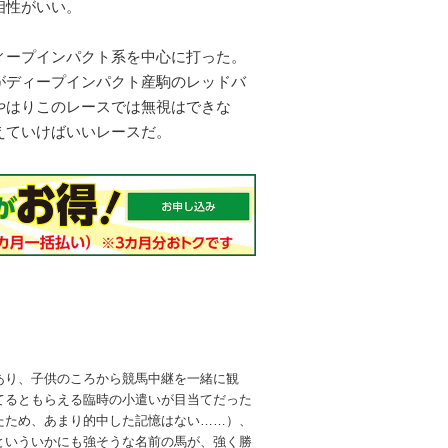
相性がいい。
ィープインパクト系を中心に打った。
がディープインパクト産駒のレッドバ
やはりこのレースでは無視はできな
えていけばいいレースだ。
り、子供のころから競馬中継を一緒に観
てるともらえる臨時の小遣いが目当てだった
たため、あまり的中した記憶はない……）、
といういかにも強そうな名前の馬が、強く勝