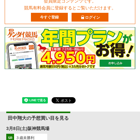
会員限定コンテンツです。
競馬有料会員に登録するとご覧いただけます。
今すぐ登録
ログイン
田中翔大の予想買い目を見る
3月8日(土)阪神競馬場
３歳未勝利
5R