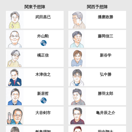
関東予想陣
関西予想陣
武田昌已
播磨政勝
外山勲
藤岡信三
橘正信
新谷学
木津信之
弘中勝
新居哲
勝羽太郎
大谷剣市
亀井辰之介
飯島理智
田中翔大