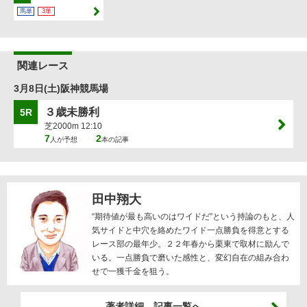
馬単
3単
関連レース
3月8日(土)阪神競馬場
３歳未勝利
5R
芝2000m 12:10
7
2
人が予想
本の記事
田中翔大
“期待値が最も高いのはワイドだ”という持論のもと、人
気サイドと中穴を絡めたワイド一点勝負を得意とする
レース部の最年少。２２年春から栗東で取材に励んで
いる。一点勝負で磨いた感性と、変幻自在の組み合わ
せで一獲千金を狙う。
著者詳細、記事一覧へ