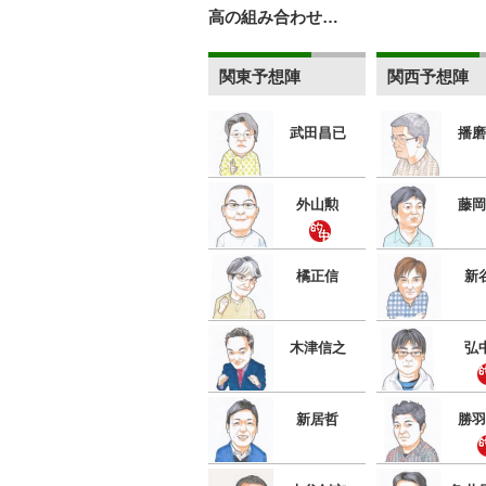
高の組み合わせ…
関東予想陣
関西予想陣
武田昌已
播磨
外山勲
藤岡
橘正信
新
木津信之
弘
新居哲
勝羽