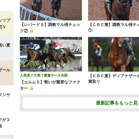
ッツブ
【レパードＳ】調教マル得チェッ
【ＣＢＣ賞】調教マル得チ
初Ｖ
①
ク②
高い夏
ザール
人気馬？穴馬？重賞データ作戦
【ＣＢＣ賞】ディアナザー
賞取り
【エルムＳ】勢いが重要なファク
ター
マンサ
最新記事をもっと見
クが２
新