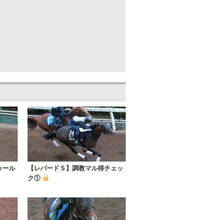
ゥール
【レパードＳ】調教マル得チェッ
ク①