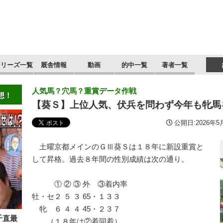
シリーズ一覧
厩舎情報
動画
的中一覧
著者一覧
人気馬？穴馬？重賞データ作戦
想！
【葵Ｓ】上位人気、伏兵を問わず今年も牝馬
公開日:2026年5月
土曜京都メインのＧⅢ葵Ｓは１８年に新設重賞と
して昇格。過去８年間の性別成績は次の通り。
① ② ③ 外 ③着内率
牡・セ２ ５ ３ 65・１３３
牝 ６ ４ ４ 45・２３７
千直最
（１８年は②着同着）