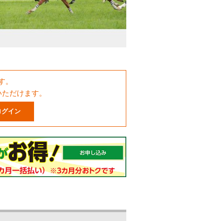
す。
いただけます。
ログイン