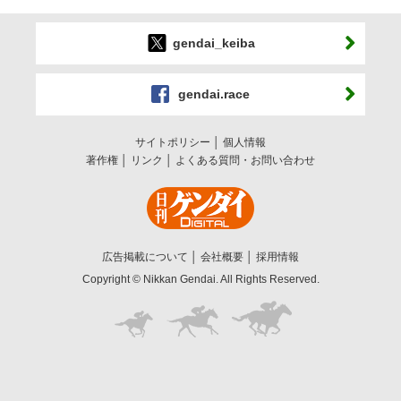
gendai_keiba
gendai.race
サイトポリシー
個人情報
著作権
リンク
よくある質問・お問い合わせ
広告掲載について
会社概要
採用情報
Copyright © Nikkan Gendai. All Rights Reserved.