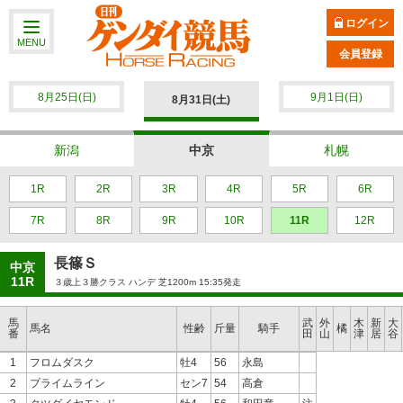
ログイン
MENU
会員登録
8月25日(日)
9月1日(日)
8月31日(土)
新潟
中京
札幌
1R
2R
3R
4R
5R
6R
7R
8R
9R
10R
11R
12R
長篠Ｓ
中京
11R
３歳上３勝クラス ハンデ 芝1200m 15:35発走
馬
武
外
木
新
大
馬名
性齢
斤量
騎手
橘
番
田
山
津
居
谷
1
フロムダスク
牡4
56
永島
2
プライムライン
セン7
54
高倉