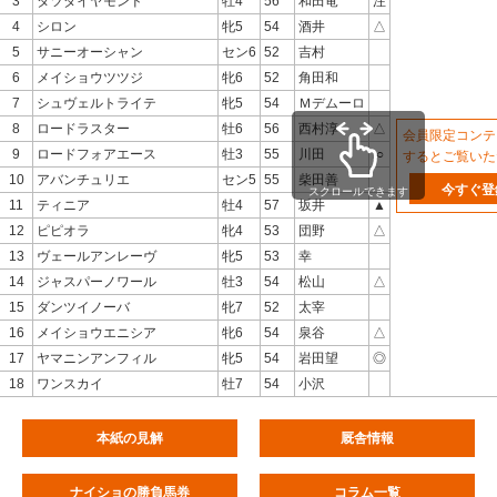
3
タツダイヤモンド
牡4
56
和田竜
注
4
シロン
牝5
54
酒井
△
5
サニーオーシャン
セン6
52
吉村
6
メイショウツツジ
牝6
52
角田和
7
シュヴェルトライテ
牝5
54
Ｍデムーロ
8
ロードラスター
牡6
56
西村淳
△
会員限定コンテ
9
ロードフォアエース
牡3
55
川田
○
するとご覧いた
10
アバンチュリエ
セン5
55
柴田善
今すぐ登
スクロールできます
11
ティニア
牡4
57
坂井
▲
12
ピピオラ
牝4
53
団野
△
13
ヴェールアンレーヴ
牝5
53
幸
14
ジャスパーノワール
牡3
54
松山
△
15
ダンツイノーバ
牝7
52
太宰
16
メイショウエニシア
牝6
54
泉谷
△
17
ヤマニンアンフィル
牝5
54
岩田望
◎
18
ワンスカイ
牡7
54
小沢
本紙の見解
厩舎情報
ナイショの勝負馬券
コラム一覧