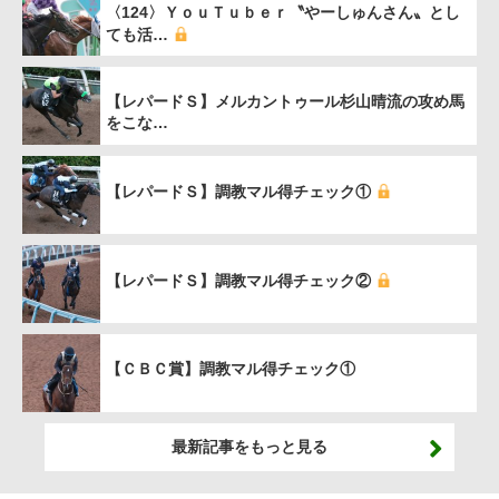
〈124〉ＹｏｕＴｕｂｅｒ〝やーしゅんさん〟とし
ても活…
【レパードＳ】メルカントゥール杉山晴流の攻め馬
をこな…
【レパードＳ】調教マル得チェック①
【レパードＳ】調教マル得チェック②
【ＣＢＣ賞】調教マル得チェック①
最新記事をもっと見る