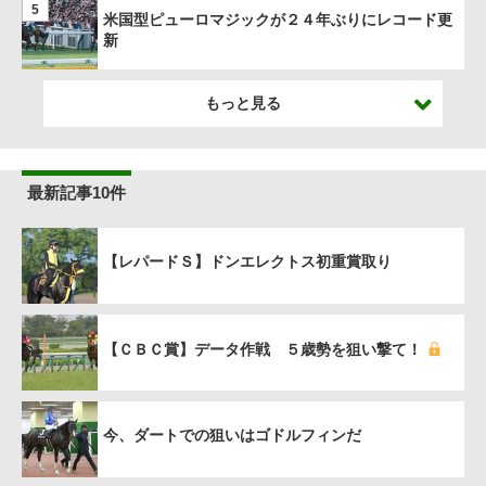
5
米国型ピューロマジックが２４年ぶりにレコード更
新
もっと見る
最新記事10件
【レパードＳ】ドンエレクトス初重賞取り
【ＣＢＣ賞】データ作戦 ５歳勢を狙い撃て！
今、ダートでの狙いはゴドルフィンだ