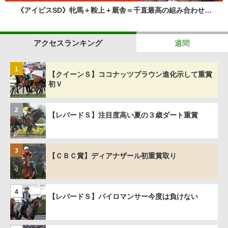
《アイビスSD》牝馬＋鞍上＋厩舎＝千直最高の組み合わせ…
アクセスランキング
週間
1
【クイーンＳ】ココナッツブラウン進化示して重賞
初Ｖ
2
【レパードＳ】注目度高い夏の３歳ダート重賞
3
【ＣＢＣ賞】ディアナザール初重賞取り
4
【レパードＳ】パイロマンサー今度は負けない