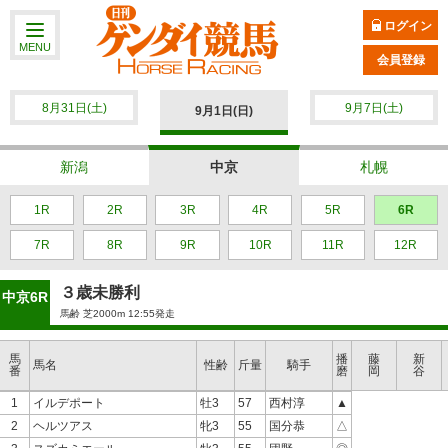
ログイン
MENU
会員登録
8月31日(土)
9月7日(土)
9月1日(日)
新潟
中京
札幌
1R
2R
3R
4R
5R
6R
7R
8R
9R
10R
11R
12R
３歳未勝利
中京6R
馬齢 芝2000m 12:55発走
馬
播
藤
新
馬名
性齢
斤量
騎手
番
磨
岡
谷
1
イルデポート
牡3
57
西村淳
▲
2
ヘルツアス
牝3
55
国分恭
△