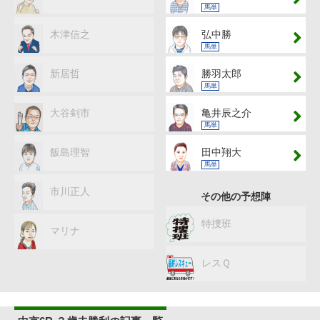
馬単
木津信之
弘中勝
馬単
新居哲
勝羽太郎
馬単
大谷剣市
亀井辰之介
馬単
飯島理智
田中翔大
馬単
市川正人
その他の予想陣
特捜班
マリナ
レスＱ