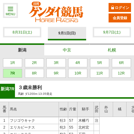
ログイン
MENU
会員登録
8月31日(土)
9月7日(土)
9月1日(日)
新潟
中京
札幌
1R
2R
3R
4R
5R
6R
7R
8R
9R
10R
11R
12R
３歳未勝利
新潟7R
馬齢 ダ1200m 13:35発走
馬
武
外
馬名
性齢
斤量
騎手
橘
番
田
山
1
フジゴウキャク
牡3
57
木幡巧
注
2
エリカビーナス
牝3
55
北村宏