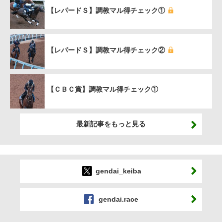
【レパードＳ】調教マル得チェック①
【レパードＳ】調教マル得チェック②
【ＣＢＣ賞】調教マル得チェック①
最新記事をもっと見る
gendai_keiba
gendai.race