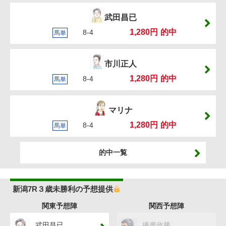
武田昌已
1,280円
的中
8-4
馬単
市川正人
1,280円
的中
8-4
馬単
マリナ
1,280円
的中
8-4
馬単
的中一覧
新潟7R３歳未勝利の予想提供
関東予想陣
関西予想陣
武田昌已
播磨政勝