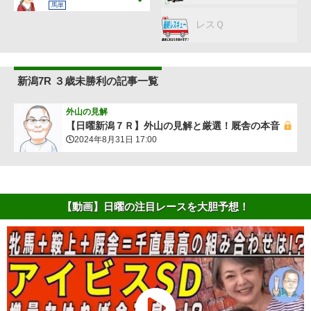
馬単
レスＱ
新潟7R ３歳未勝利の記事一覧
外山の見解
【日曜新潟７Ｒ】外山の見解と厳選！厩舎の本音
2024年8月31日 17:00
【動画】日曜の注目レースを大胆予想！