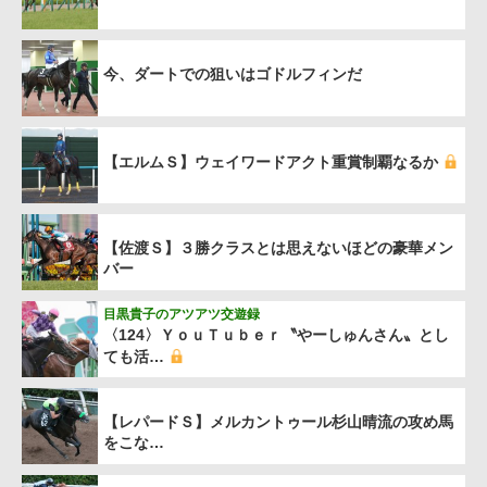
今、ダートでの狙いはゴドルフィンだ
【エルムＳ】ウェイワードアクト重賞制覇なるか
【佐渡Ｓ】３勝クラスとは思えないほどの豪華メン
バー
目黒貴子のアツアツ交遊録
〈124〉ＹｏｕＴｕｂｅｒ〝やーしゅんさん〟とし
ても活…
【レパードＳ】メルカントゥール杉山晴流の攻め馬
をこな…