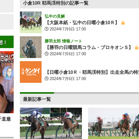
小倉10R 耶馬渓特別の記事一覧
弘中の見解
【大阪本紙・弘中の日曜小倉10Ｒ】
2024年7月6日 17:00
勝羽太郎 情報ノート
想！
【勝羽の日曜競馬コラム・プロキオンＳ】
2024年7月6日 17:00
【日曜小倉10Ｒ・耶馬渓特別】出走全馬の
2024年7月6日 17:00
最新記事一覧
千直最