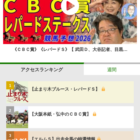
《ＣＢＣ賞》《レパードＳ》【 武田Ｄ、大谷記者、目黒…
アクセスランキング
週間
1
【止まり木ブルース・レパードＳ】
2
【大阪本紙・弘中のＣＢＣ賞】
3
【エルムＳ】出走全馬の特選情報