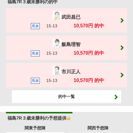
福島7R３歳未勝利の的中
武田昌已
10,570円
的中
15-13
馬単
飯島理智
10,570円
的中
15-13
馬単
市川正人
10,570円
的中
15-13
馬単
的中一覧
福島7R３歳未勝利の予想提供
関東予想陣
関西予想陣