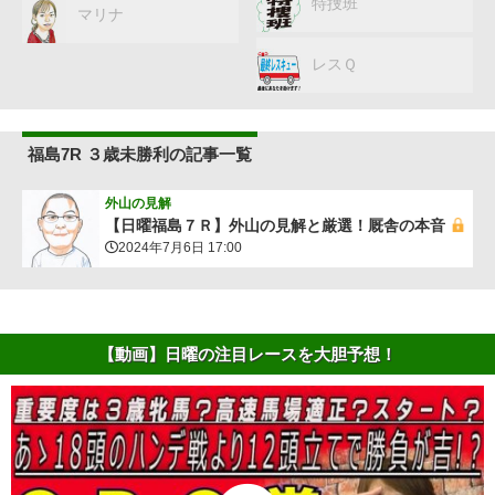
特捜班
マリナ
レスＱ
福島7R ３歳未勝利の記事一覧
外山の見解
【日曜福島７Ｒ】外山の見解と厳選！厩舎の本音
2024年7月6日 17:00
【動画】日曜の注目レースを大胆予想！